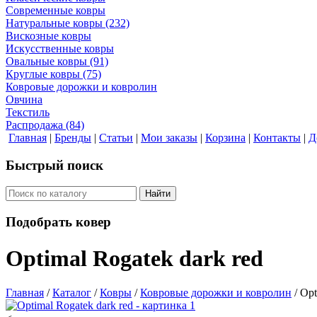
Современные ковры
Натуральные ковры
(232)
Вискозные ковры
Искусственные ковры
Овальные ковры
(91)
Круглые ковры
(75)
Ковровые дорожки и ковролин
Овчина
Текстиль
Распродажа
(84)
Главная
|
Бренды
|
Статьи
|
Мои заказы
|
Корзина
|
Контакты
|
Д
Быстрый поиск
Найти
Подобрать ковер
Optimal Rogatek dark red
Главная
/
Каталог
/
Ковры
/
Ковровые дорожки и ковролин
/
Opt