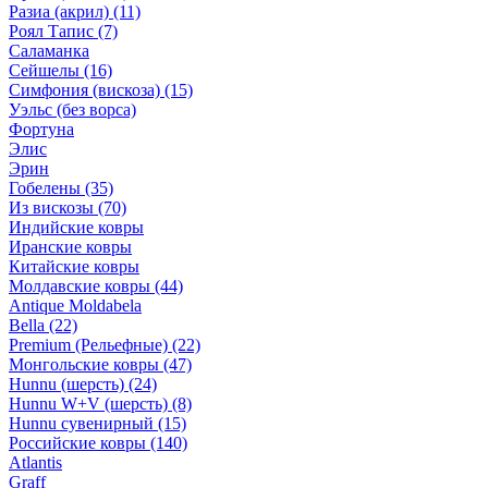
Разиа (акрил)
(11)
Роял Тапис
(7)
Саламанка
Сейшелы
(16)
Симфония (вискоза)
(15)
Уэльс (без ворса)
Фортуна
Элис
Эрин
Гобелены
(35)
Из вискозы
(70)
Индийские ковры
Иранские ковры
Китайские ковры
Молдавские ковры
(44)
Antique Moldabela
Bella
(22)
Premium (Рельефные)
(22)
Монгольские ковры
(47)
Hunnu (шерсть)
(24)
Hunnu W+V (шерсть)
(8)
Hunnu сувенирный
(15)
Российские ковры
(140)
Atlantis
Graff