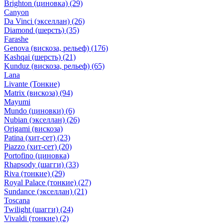
Brighton (циновка)
(29)
Canyon
Da Vinci (экселлан)
(26)
Diamond (шерсть)
(35)
Farashe
Genova (вискоза, рельеф)
(176)
Kashqai (шерсть)
(21)
Kunduz (вискоза, рельеф)
(65)
Lana
Livante (Тонкие)
Matrix (вискоза)
(94)
Mayumi
Mundo (циновки)
(6)
Nubian (экселлан)
(26)
Origami (вискоза)
Patina (хит-сет)
(23)
Piazzo (хит-сет)
(20)
Portofino (циновка)
Rhapsody (шагги)
(33)
Riva (тонкие)
(29)
Royal Palace (тонкие)
(27)
Sundance (экселлан)
(21)
Toscana
Twilight (шагги)
(24)
Vivaldi (тонкие)
(2)