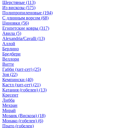
Шерстяные
(113)
Из вискозы
(575)
Полипропиленовые
(194)
С длинным ворсом
(68)
Циновки
(56)
Египетские ковры
(317)
Авила
(5)
Alexandria/Cavalli
(13)
Аллой
Берлино
Бредбери
Веллори
Витте
Габби (хит-сет)
(25)
Зоя
(22)
Кемпински
(40)
Кастл (хит-сет)
(21)
Катания (гобелен)
(13)
Кресент
Либба
Мехран
Мирай
Мозаик (Вискоза)
(18)
Монако (гобелен)
(6)
Прато (гобелен)