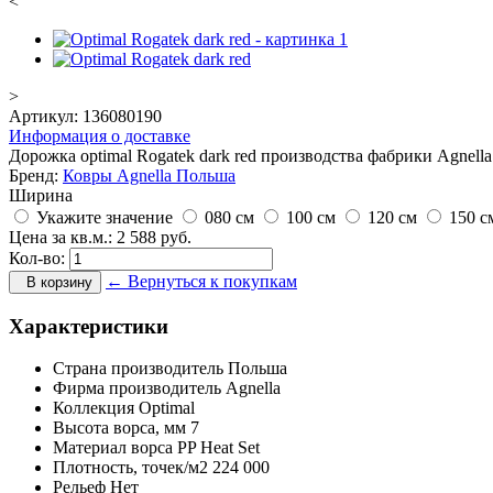
<
>
Артикул:
136080190
Информация о доставке
Дорожка optimal Rogatek dark red производства фабрики Agnella 
Бренд:
Ковры Agnella Польша
Ширина
Укажите значение
080 см
100 см
120 см
150 с
Цена за кв.м.:
2 588
руб.
Кол-во:
← Вернуться к покупкам
В корзину
Характеристики
Страна производитель
Польша
Фирма производитель
Agnella
Коллекция
Optimal
Высота ворса,
мм
7
Материал ворса
PP Heat Set
Плотность,
точек/м2
224 000
Рельеф
Нет