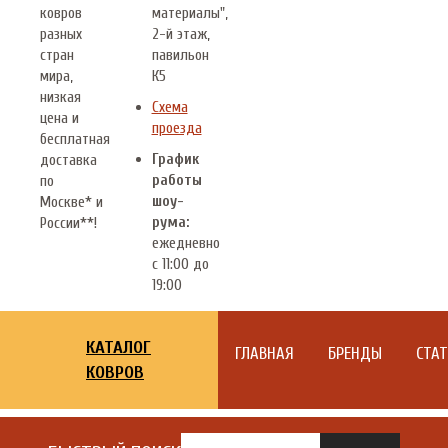
ковров
материалы",
разных
2-й этаж,
стран
павильон
мира,
К5
низкая
Схема
цена и
проезда
бесплатная
График
доставка
работы
по
шоу-
Москве* и
рума:
России**!
ежедневно
с 11:00 до
19:00
КАТАЛОГ
ГЛАВНАЯ
БРЕНДЫ
СТА
КОВРОВ