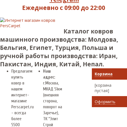
Ежедневно с 09:00 до 22:00
Каталог ковров
машинного производства: Молдова,
Бельгия, Египет, Турция, Польша и
ручной работы производства: Иран,
Пакистан, Индия, Китай, Непал.
Предлагаем
Наш
Корзина
купить
адрес:
ковер в
г.
Москва
,
[корзина
нашем
МКАД 51км
пустая]
интернет-
(внешняя
магазине
сторона,
Оформить
Perscarpet.ru
поворот на
- всегда
Заречье),
более
ТК "Элит
5500
Строй