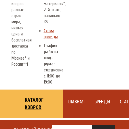
ковров
материалы",
разных
2-й этаж,
стран
павильон
мира,
К5
низкая
Схема
цена и
проезда
бесплатная
График
доставка
работы
по
шоу-
Москве* и
рума:
России**!
ежедневно
с 11:00 до
19:00
КАТАЛОГ
ГЛАВНАЯ
БРЕНДЫ
СТА
КОВРОВ