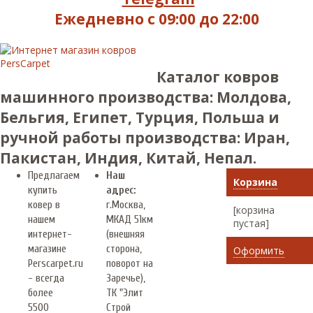
Ежедневно с 09:00 до 22:00
Каталог ковров
машинного производства: Молдова,
Бельгия, Египет, Турция, Польша и
ручной работы производства: Иран,
Пакистан, Индия, Китай, Непал.
Предлагаем
Наш
Корзина
купить
адрес:
ковер в
г.
Москва
,
[корзина
нашем
МКАД 51км
пустая]
интернет-
(внешняя
магазине
сторона,
Оформить
Perscarpet.ru
поворот на
- всегда
Заречье),
более
ТК "Элит
5500
Строй