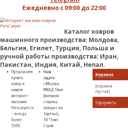
Ежедневно с 09:00 до 22:00
Каталог ковров
машинного производства: Молдова,
Бельгия, Египет, Турция, Польша и
ручной работы производства: Иран,
Пакистан, Индия, Китай, Непал.
Предлагаем
Наш
Корзина
купить
адрес:
ковер в
г.
Москва
,
[корзина
нашем
МКАД 51км
пустая]
интернет-
(внешняя
магазине
сторона,
Оформить
Perscarpet.ru
поворот на
- всегда
Заречье),
более
ТК "Элит
5500
Строй