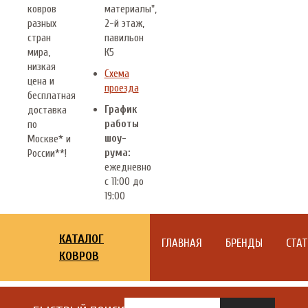
ковров
материалы",
разных
2-й этаж,
стран
павильон
мира,
К5
низкая
Схема
цена и
проезда
бесплатная
График
доставка
работы
по
шоу-
Москве* и
рума:
России**!
ежедневно
с 11:00 до
19:00
КАТАЛОГ
ГЛАВНАЯ
БРЕНДЫ
СТА
КОВРОВ