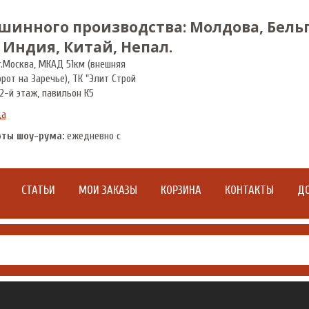
шинного производства: Молдова, Бельг
 Индия, Китай, Непал.
.
Москва
,
МКАД 51км (внешняя
орот на Заречье), ТК "Элит Строй
2-й этаж, павильон К5
да
оты шоу-рума:
ежедневно с
СТАТЬИ
МОИ ЗАКАЗЫ
КОРЗИНА
КОНТАКТЫ
ДО