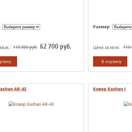
Размер
62 700
руб.
110 000
руб.
110
кв.м.:
Цена за кв.м.:
рзину
В корзину
ashan AR-43
Ковер Kashan I