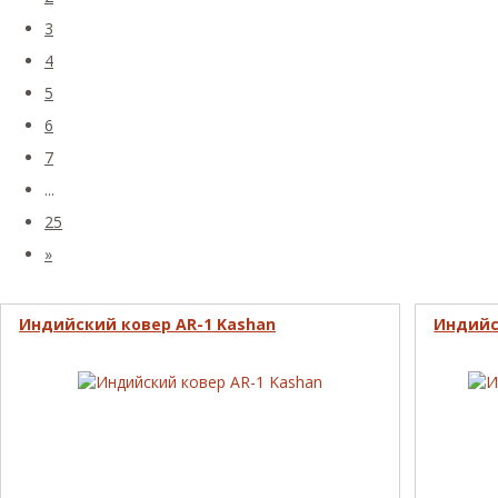
3
4
5
6
7
...
25
»
Индийский ковер AR-1 Kashan
Индийс