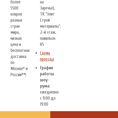
более
на
5500
Заречье),
ковров
ТК "Элит
разных
Строй
стран
материалы",
мира,
2-й этаж,
низкая
павильон
цена и
К5
бесплатная
Схема
доставка
проезда
по
График
Москве* и
работы
России**!
шоу-
рума:
ежедневно
с 11:00 до
19:00