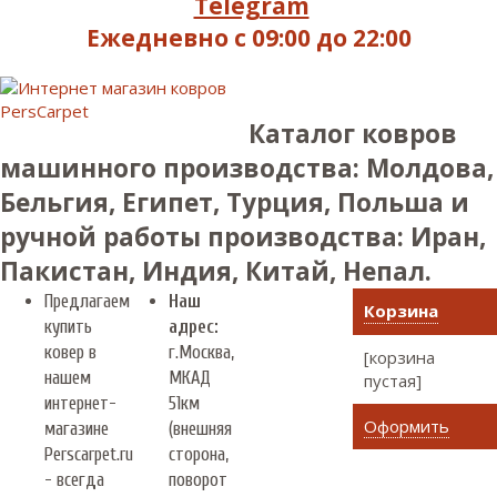
Telegram
Ежедневно с 09:00 до 22:00
Каталог ковров
машинного производства: Молдова,
Бельгия, Египет, Турция, Польша и
ручной работы производства: Иран,
Пакистан, Индия, Китай, Непал.
Предлагаем
Наш
Корзина
купить
адрес:
ковер в
г.
Москва
,
[корзина
нашем
МКАД
пустая]
интернет-
51км
Оформить
магазине
(внешняя
Perscarpet.ru
сторона,
- всегда
поворот