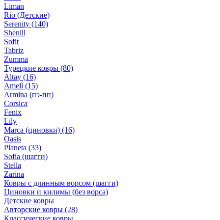
Liman
Rio (Детские)
Serenity
(140)
Shenill
Sofit
Tabriz
Zumma
Турецкие ковры
(80)
Altay
(16)
Ameli
(15)
Armina (пэ-пп)
Corsica
Fenix
Lily
Marca (циновки)
(16)
Oasis
Planeta
(33)
Sofia (шагги)
Stella
Zarina
Ковры с длинным ворсом (шагги)
Циновки и килимы (без ворса)
Детские ковры
Авторские ковры
(28)
Классические ковры