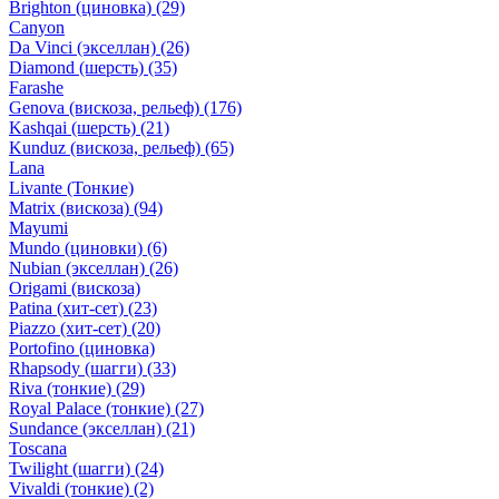
Brighton (циновка)
(29)
Canyon
Da Vinci (экселлан)
(26)
Diamond (шерсть)
(35)
Farashe
Genova (вискоза, рельеф)
(176)
Kashqai (шерсть)
(21)
Kunduz (вискоза, рельеф)
(65)
Lana
Livante (Тонкие)
Matrix (вискоза)
(94)
Mayumi
Mundo (циновки)
(6)
Nubian (экселлан)
(26)
Origami (вискоза)
Patina (хит-сет)
(23)
Piazzo (хит-сет)
(20)
Portofino (циновка)
Rhapsody (шагги)
(33)
Riva (тонкие)
(29)
Royal Palace (тонкие)
(27)
Sundance (экселлан)
(21)
Toscana
Twilight (шагги)
(24)
Vivaldi (тонкие)
(2)