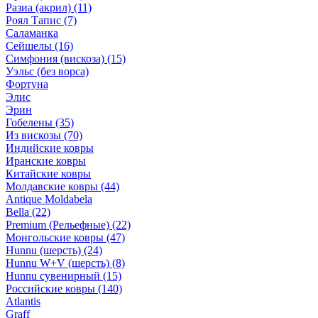
Разиа (акрил)
(11)
Роял Тапис
(7)
Саламанка
Сейшелы
(16)
Симфония (вискоза)
(15)
Уэльс (без ворса)
Фортуна
Элис
Эрин
Гобелены
(35)
Из вискозы
(70)
Индийские ковры
Иранские ковры
Китайские ковры
Молдавские ковры
(44)
Antique Moldabela
Bella
(22)
Premium (Рельефные)
(22)
Монгольские ковры
(47)
Hunnu (шерсть)
(24)
Hunnu W+V (шерсть)
(8)
Hunnu сувенирный
(15)
Российские ковры
(140)
Atlantis
Graff