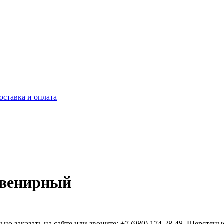
оставка и оплата
увенирный
 заказать на сайте или звоните: +7 (980) 174-28-48. Шерстяные