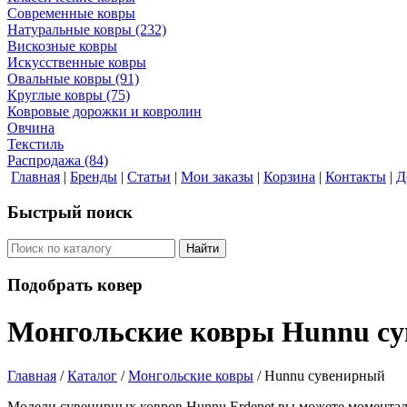
Современные ковры
Натуральные ковры
(232)
Вискозные ковры
Искусственные ковры
Овальные ковры
(91)
Круглые ковры
(75)
Ковровые дорожки и ковролин
Овчина
Текстиль
Распродажа
(84)
Главная
|
Бренды
|
Статьи
|
Мои заказы
|
Корзина
|
Контакты
|
Д
Быстрый поиск
Найти
Подобрать ковер
Монгольские ковры Hunnu с
Главная
/
Каталог
/
Монгольские ковры
/
Hunnu сувенирный
Модели сувенирных ковров Hunnu Erdenet вы можете моментально