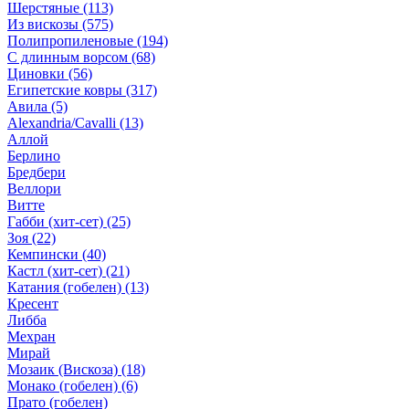
Шерстяные
(113)
Из вискозы
(575)
Полипропиленовые
(194)
С длинным ворсом
(68)
Циновки
(56)
Египетские ковры
(317)
Авила
(5)
Alexandria/Cavalli
(13)
Аллой
Берлино
Бредбери
Веллори
Витте
Габби (хит-сет)
(25)
Зоя
(22)
Кемпински
(40)
Кастл (хит-сет)
(21)
Катания (гобелен)
(13)
Кресент
Либба
Мехран
Мирай
Мозаик (Вискоза)
(18)
Монако (гобелен)
(6)
Прато (гобелен)