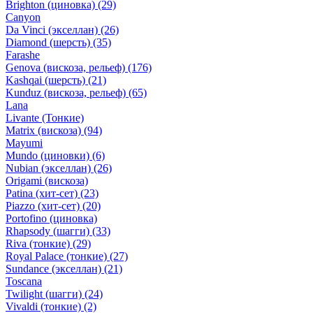
Brighton (циновка)
(29)
Canyon
Da Vinci (экселлан)
(26)
Diamond (шерсть)
(35)
Farashe
Genova (вискоза, рельеф)
(176)
Kashqai (шерсть)
(21)
Kunduz (вискоза, рельеф)
(65)
Lana
Livante (Тонкие)
Matrix (вискоза)
(94)
Mayumi
Mundo (циновки)
(6)
Nubian (экселлан)
(26)
Origami (вискоза)
Patina (хит-сет)
(23)
Piazzo (хит-сет)
(20)
Portofino (циновка)
Rhapsody (шагги)
(33)
Riva (тонкие)
(29)
Royal Palace (тонкие)
(27)
Sundance (экселлан)
(21)
Toscana
Twilight (шагги)
(24)
Vivaldi (тонкие)
(2)