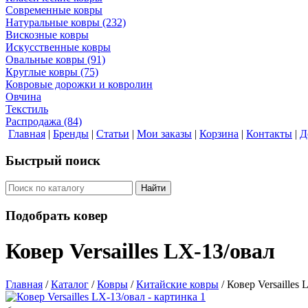
Современные ковры
Натуральные ковры
(232)
Вискозные ковры
Искусственные ковры
Овальные ковры
(91)
Круглые ковры
(75)
Ковровые дорожки и ковролин
Овчина
Текстиль
Распродажа
(84)
Главная
|
Бренды
|
Статьи
|
Мои заказы
|
Корзина
|
Контакты
|
Д
Быстрый поиск
Найти
Подобрать ковер
Ковер Versailles LX-13/овал
Главная
/
Каталог
/
Ковры
/
Китайские ковры
/
Ковер Versailles 