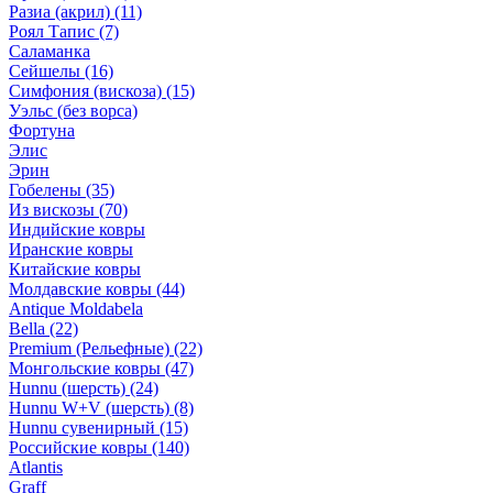
Разиа (акрил)
(11)
Роял Тапис
(7)
Саламанка
Сейшелы
(16)
Симфония (вискоза)
(15)
Уэльс (без ворса)
Фортуна
Элис
Эрин
Гобелены
(35)
Из вискозы
(70)
Индийские ковры
Иранские ковры
Китайские ковры
Молдавские ковры
(44)
Antique Moldabela
Bella
(22)
Premium (Рельефные)
(22)
Монгольские ковры
(47)
Hunnu (шерсть)
(24)
Hunnu W+V (шерсть)
(8)
Hunnu сувенирный
(15)
Российские ковры
(140)
Atlantis
Graff