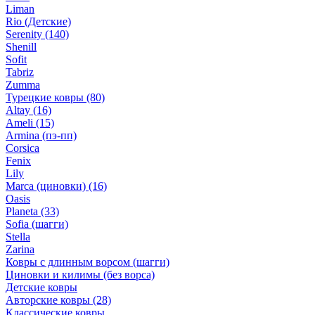
Liman
Rio (Детские)
Serenity
(140)
Shenill
Sofit
Tabriz
Zumma
Турецкие ковры
(80)
Altay
(16)
Ameli
(15)
Armina (пэ-пп)
Corsica
Fenix
Lily
Marca (циновки)
(16)
Oasis
Planeta
(33)
Sofia (шагги)
Stella
Zarina
Ковры с длинным ворсом (шагги)
Циновки и килимы (без ворса)
Детские ковры
Авторские ковры
(28)
Классические ковры