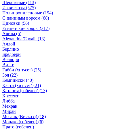
Шерстяные
(113)
Из вискозы
(575)
Полипропиленовые
(194)
С длинным ворсом
(68)
Циновки
(56)
Египетские ковры
(317)
Авила
(5)
Alexandria/Cavalli
(13)
Аллой
Берлино
Бредбери
Веллори
Витте
Габби (хит-сет)
(25)
Зоя
(22)
Кемпински
(40)
Кастл (хит-сет)
(21)
Катания (гобелен)
(13)
Кресент
Либба
Мехран
Мирай
Мозаик (Вискоза)
(18)
Монако (гобелен)
(6)
Прато (гобелен)