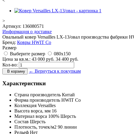
<
>
Артикул:
136080571
Информация о доставке
Овальный ковер Versailles LX-13/овал производства фабрики H
Бренд:
Ковры HWIT Co
Размер
Выберите размер
080x150
Цена за кв.м.:
43 000
руб.
34 400
руб.
Кол-во:
← Вернуться к покупкам
В корзину
Характеристики
Страна производитель
Китай
Фирма производитель
HWIT Co
Коллекция
Versailles
Высота ворса,
мм
16
Материал ворса
100% Шерсть
Состав
Шерсть
Плотность,
точек/м2
90 линии
Рельеф
Нет