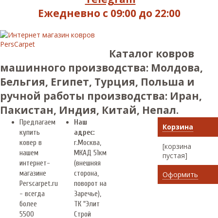
Ежедневно с 09:00 до 22:00
Каталог ковров
машинного производства: Молдова,
Бельгия, Египет, Турция, Польша и
ручной работы производства: Иран,
Пакистан, Индия, Китай, Непал.
Предлагаем
Наш
Корзина
купить
адрес:
ковер в
г.
Москва
,
[корзина
нашем
МКАД 51км
пустая]
интернет-
(внешняя
магазине
сторона,
Оформить
Perscarpet.ru
поворот на
- всегда
Заречье),
более
ТК "Элит
5500
Строй