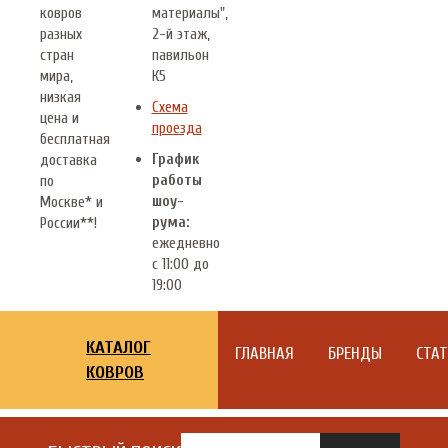
ковров
материалы",
разных
2-й этаж,
стран
павильон
мира,
К5
низкая
Схема
цена и
проезда
бесплатная
График
доставка
работы
по
шоу-
Москве* и
рума:
России**!
ежедневно
с 11:00 до
19:00
КАТАЛОГ
ГЛАВНАЯ
БРЕНДЫ
СТА
КОВРОВ