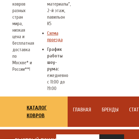
ковров
материалы",
разных
2-й этаж,
стран
павильон
мира,
К5
низкая
Схема
цена и
проезда
бесплатная
График
доставка
работы
по
шоу-
Москве* и
рума:
России**!
ежедневно
с 11:00 до
19:00
КАТАЛОГ
ГЛАВНАЯ
БРЕНДЫ
СТА
КОВРОВ