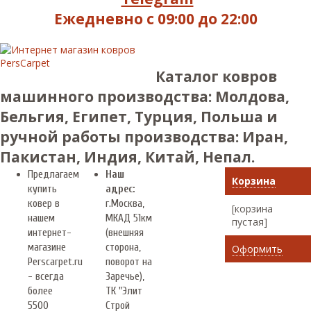
Ежедневно с 09:00 до 22:00
Каталог ковров
машинного производства: Молдова,
Бельгия, Египет, Турция, Польша и
ручной работы производства: Иран,
Пакистан, Индия, Китай, Непал.
Предлагаем
Наш
Корзина
купить
адрес:
ковер в
г.
Москва
,
[корзина
нашем
МКАД 51км
пустая]
интернет-
(внешняя
магазине
сторона,
Оформить
Perscarpet.ru
поворот на
- всегда
Заречье),
более
ТК "Элит
5500
Строй