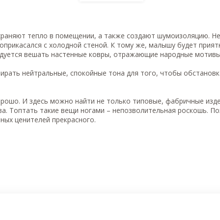
храняют тепло в помещении, а также создают шумоизоляцию. Не
соприкасался с холодной стеной. К тому же, малышу будет прият
ндуется вешать настенные ковры, отражающие народные мотивы
бирать нейтральные, спокойные тона для того, чтобы обстанов
рошо. И здесь можно найти не только типовые, фабричные изде
ва. Топтать такие вещи ногами – непозволительная роскошь. По
нных ценителей прекрасного.