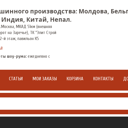
шинного производства: Молдова, Бельг
 Индия, Китай, Непал.
.
Москва
,
МКАД 51км (внешняя
орот на Заречье), ТК "Элит Строй
2-й этаж, павильон К5
да
оты шоу-рума:
ежедневно с
СТАТЬИ
МОИ ЗАКАЗЫ
КОРЗИНА
КОНТАКТЫ
ДО