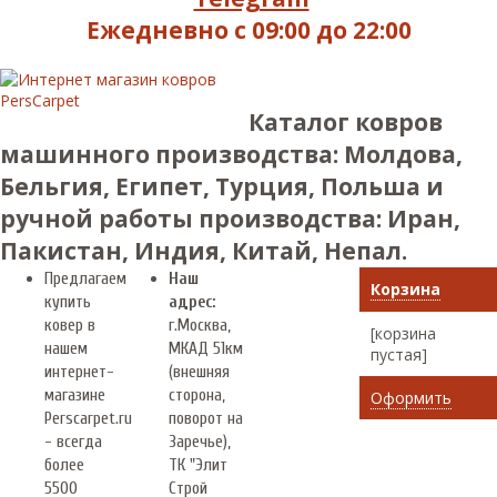
Ежедневно с 09:00 до 22:00
Каталог ковров
машинного производства: Молдова,
Бельгия, Египет, Турция, Польша и
ручной работы производства: Иран,
Пакистан, Индия, Китай, Непал.
Предлагаем
Наш
Корзина
купить
адрес:
ковер в
г.
Москва
,
[корзина
нашем
МКАД 51км
пустая]
интернет-
(внешняя
магазине
сторона,
Оформить
Perscarpet.ru
поворот на
- всегда
Заречье),
более
ТК "Элит
5500
Строй