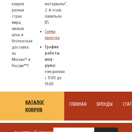
ковров
материалы",
разных
2-й этаж,
стран
павильон
мира,
К5
низкая
Схема
цена и
проезда
бесплатная
График
доставка
работы
по
шоу-
Москве* и
рума:
России**!
ежедневно
с 11:00 до
19:00
КАТАЛОГ
ГЛАВНАЯ
БРЕНДЫ
СТА
КОВРОВ