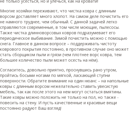
не только усесться, но и улечься, как на кровати!
Многие хозяйки переживают, что чистка ковра с длинным
ворсом доставляет много хлопот. На самом деле почистить его
не намного труднее, чем обычный. С данной задачей легко
справляются современные, в том числе моющие, пылесосы.
Также чистка длинноворсовых ковров подразумевает его
периодическое выбивание. Зимой почистить можно с помощью
снега. Главное в данном вопросе – поддерживать чистоту
коврового покрытия постоянно, в противном случае оно может
стать сборщиком пыли и грязи (чем плотнее ворс ковра, тем
большее количество пыли может осесть на нём).
Согласитесь, довольно приятно, проснувшись рано утром,
пройтись босыми ногами по мягкой, ласкающей ступни
поверхности. Обратите внимание на один нюанс – на напольные
ковры с длинным ворсом нежелательно ставить увесистую
мебель, так как после этого на нем могут остаться вмятины.
Такие ковры можно положить не только на пол, но также -
повесить на стену. И пусть качественные и красивые вещи
постоянно радуют Ваш взгляд!