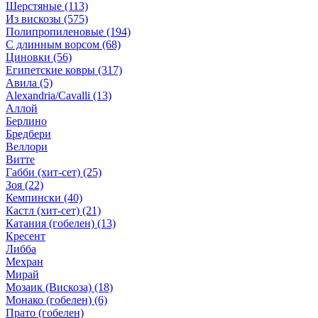
Шерстяные
(113)
Из вискозы
(575)
Полипропиленовые
(194)
С длинным ворсом
(68)
Циновки
(56)
Египетские ковры
(317)
Авила
(5)
Alexandria/Cavalli
(13)
Аллой
Берлино
Бредбери
Веллори
Витте
Габби (хит-сет)
(25)
Зоя
(22)
Кемпински
(40)
Кастл (хит-сет)
(21)
Катания (гобелен)
(13)
Кресент
Либба
Мехран
Мирай
Мозаик (Вискоза)
(18)
Монако (гобелен)
(6)
Прато (гобелен)