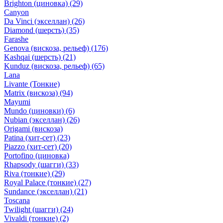
Brighton (циновка)
(29)
Canyon
Da Vinci (экселлан)
(26)
Diamond (шерсть)
(35)
Farashe
Genova (вискоза, рельеф)
(176)
Kashqai (шерсть)
(21)
Kunduz (вискоза, рельеф)
(65)
Lana
Livante (Тонкие)
Matrix (вискоза)
(94)
Mayumi
Mundo (циновки)
(6)
Nubian (экселлан)
(26)
Origami (вискоза)
Patina (хит-сет)
(23)
Piazzo (хит-сет)
(20)
Portofino (циновка)
Rhapsody (шагги)
(33)
Riva (тонкие)
(29)
Royal Palace (тонкие)
(27)
Sundance (экселлан)
(21)
Toscana
Twilight (шагги)
(24)
Vivaldi (тонкие)
(2)