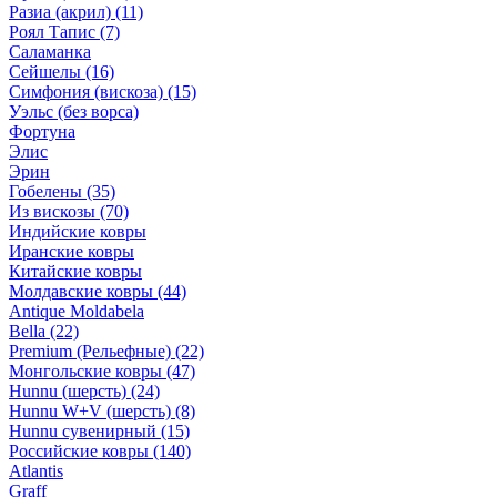
Разиа (акрил)
(11)
Роял Тапис
(7)
Саламанка
Сейшелы
(16)
Симфония (вискоза)
(15)
Уэльс (без ворса)
Фортуна
Элис
Эрин
Гобелены
(35)
Из вискозы
(70)
Индийские ковры
Иранские ковры
Китайские ковры
Молдавские ковры
(44)
Antique Moldabela
Bella
(22)
Premium (Рельефные)
(22)
Монгольские ковры
(47)
Hunnu (шерсть)
(24)
Hunnu W+V (шерсть)
(8)
Hunnu сувенирный
(15)
Российские ковры
(140)
Atlantis
Graff