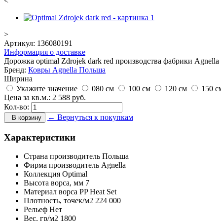
<
>
Артикул:
136080191
Информация о доставке
Дорожка optimal Zdrojek dark red производства фабрики Agnella 
Бренд:
Ковры Agnella Польша
Ширина
Укажите значение
080 см
100 см
120 см
150 с
Цена за кв.м.:
2 588
руб.
Кол-во:
← Вернуться к покупкам
В корзину
Характеристики
Страна производитель
Польша
Фирма производитель
Agnella
Коллекция
Optimal
Высота ворса,
мм
7
Материал ворса
PP Heat Set
Плотность,
точек/м2
224 000
Рельеф
Нет
Вес,
гр/м2
1800