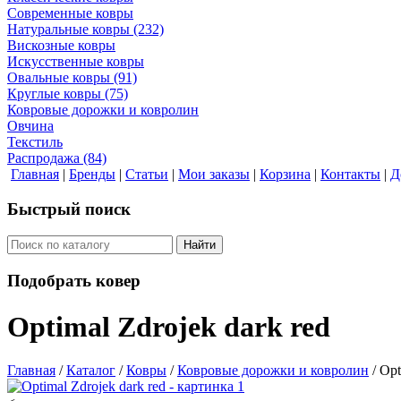
Современные ковры
Натуральные ковры
(232)
Вискозные ковры
Искусственные ковры
Овальные ковры
(91)
Круглые ковры
(75)
Ковровые дорожки и ковролин
Овчина
Текстиль
Распродажа
(84)
Главная
|
Бренды
|
Статьи
|
Мои заказы
|
Корзина
|
Контакты
|
Д
Быстрый поиск
Найти
Подобрать ковер
Optimal Zdrojek dark red
Главная
/
Каталог
/
Ковры
/
Ковровые дорожки и ковролин
/
Opt