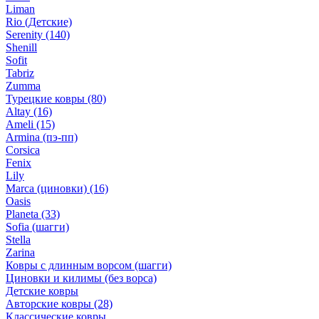
Liman
Rio (Детские)
Serenity
(140)
Shenill
Sofit
Tabriz
Zumma
Турецкие ковры
(80)
Altay
(16)
Ameli
(15)
Armina (пэ-пп)
Corsica
Fenix
Lily
Marca (циновки)
(16)
Oasis
Planeta
(33)
Sofia (шагги)
Stella
Zarina
Ковры с длинным ворсом (шагги)
Циновки и килимы (без ворса)
Детские ковры
Авторские ковры
(28)
Классические ковры