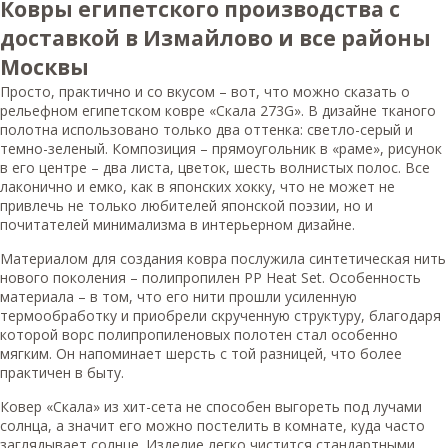
Ковры египетского производства с
доставкой в Измайлово и все районы
Москвы
Просто, практично и со вкусом – вот, что можно сказать о
рельефном египетском ковре «Скала 273G». В дизайне тканого
полотна использовано только два оттенка: светло-серый и
темно-зеленый. Композиция – прямоугольник в «раме», рисунок
в его центре – два листа, цветок, шесть волнистых полос. Все
лаконично и емко, как в японских хокку, что не может не
привлечь не только любителей японской поэзии, но и
почитателей минимализма в интерьерном дизайне.
Материалом для создания ковра послужила синтетическая нить
нового поколения – полипропилен PP Heat Set. Особенность
материала – в том, что его нити прошли усиленную
термообработку и приобрели скрученную структуру, благодаря
которой ворс полипропиленовых полотен стал особенно
мягким. Он напоминает шерсть с той разницей, что более
практичен в быту.
Ковер «Скала» из хит-сета не способен выгореть под лучами
солнца, а значит его можно постелить в комнате, куда часто
заглядывает солнце. Изделие легко чистится стандартными