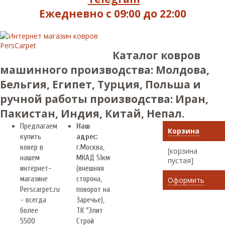
Ежедневно с 09:00 до 22:00
Каталог ковров
машинного производства: Молдова,
Бельгия, Египет, Турция, Польша и
ручной работы производства: Иран,
Пакистан, Индия, Китай, Непал.
Предлагаем
Наш
Корзина
купить
адрес:
ковер в
г.
Москва
,
[корзина
нашем
МКАД 51км
пустая]
интернет-
(внешняя
магазине
сторона,
Оформить
Perscarpet.ru
поворот на
- всегда
Заречье),
более
ТК "Элит
5500
Строй