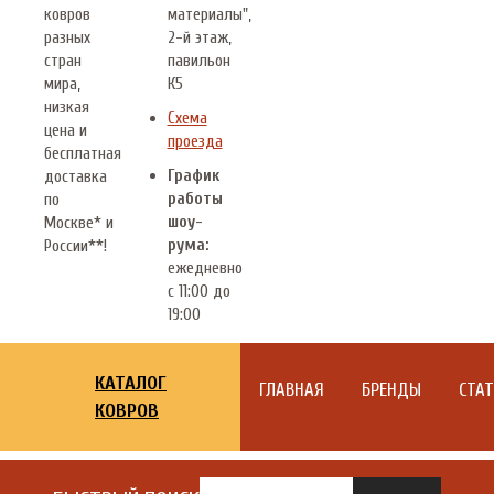
ковров
материалы",
разных
2-й этаж,
стран
павильон
мира,
К5
низкая
Схема
цена и
проезда
бесплатная
График
доставка
работы
по
шоу-
Москве* и
рума:
России**!
ежедневно
с 11:00 до
19:00
КАТАЛОГ
ГЛАВНАЯ
БРЕНДЫ
СТА
КОВРОВ