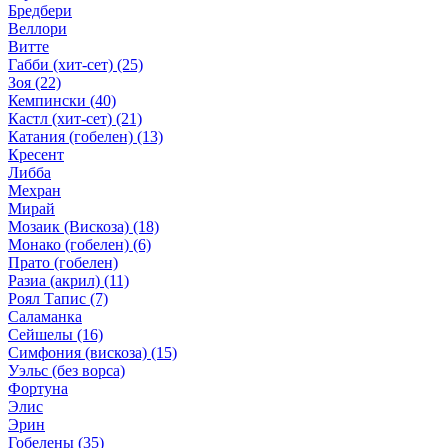
Бредбери
Веллори
Витте
Габби (хит-сет)
(25)
Зоя
(22)
Кемпински
(40)
Кастл (хит-сет)
(21)
Катания (гобелен)
(13)
Кресент
Либба
Мехран
Мирай
Мозаик (Вискоза)
(18)
Монако (гобелен)
(6)
Прато (гобелен)
Разиа (акрил)
(11)
Роял Тапис
(7)
Саламанка
Сейшелы
(16)
Симфония (вискоза)
(15)
Уэльс (без ворса)
Фортуна
Элис
Эрин
Гобелены
(35)