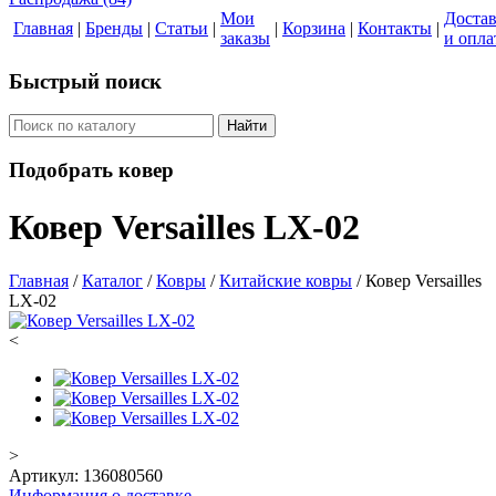
Мои
Доста
Главная
|
Бренды
|
Статьи
|
|
Корзина
|
Контакты
|
заказы
и опла
Быстрый поиск
Найти
Подобрать ковер
Ковер Versailles LX-02
Главная
/
Каталог
/
Ковры
/
Китайские ковры
/
Ковер Versailles
LX-02
<
>
Артикул:
136080560
Информация о доставке