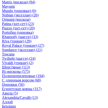
Matrix (вискоза)
(94)
Mayumi
Mundo (циновки)
(6)
Nubian (экселлан)
(26)
Origami (вискоза)
Patina (хит-сет)
(23)
Piazzo (хит-сет)
(20)
Portofino (циновка)
Rhapsody (шагги)
(33)
Riva (тонкие)
(29)
Royal Palace (тонкие)
(27)
Sundance (экселлан)
(21)
Toscana
Twilight (шагги)
(24)
Vivaldi (тонкие)
(2)
Шерстяные
(113)
Из вискозы
(575)
Полипропиленовые
(194)
С длинным ворсом
(68)
Циновки
(56)
Египетские ковры
(317)
Авила
(5)
Alexandria/Cavalli
(13)
Аллой
Берлино