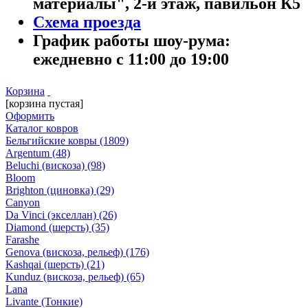
материалы", 2-й этаж, павильон К5
Схема проезда
График работы шоу-рума:
ежедневно с 11:00 до 19:00
Корзина
[корзина пустая]
Оформить
Каталог ковров
Бельгийские ковры
(1809)
Argentum
(48)
Beluchi (вискоза)
(98)
Bloom
Brighton (циновка)
(29)
Canyon
Da Vinci (экселлан)
(26)
Diamond (шерсть)
(35)
Farashe
Genova (вискоза, рельеф)
(176)
Kashqai (шерсть)
(21)
Kunduz (вискоза, рельеф)
(65)
Lana
Livante (Тонкие)