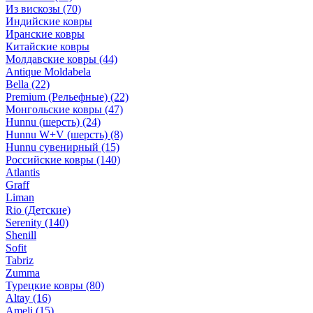
Из вискозы
(70)
Индийские ковры
Иранские ковры
Китайские ковры
Молдавские ковры
(44)
Antique Moldabela
Bella
(22)
Premium (Рельефные)
(22)
Монгольские ковры
(47)
Hunnu (шерсть)
(24)
Hunnu W+V (шерсть)
(8)
Hunnu сувенирный
(15)
Российские ковры
(140)
Atlantis
Graff
Liman
Rio (Детские)
Serenity
(140)
Shenill
Sofit
Tabriz
Zumma
Турецкие ковры
(80)
Altay
(16)
Ameli
(15)