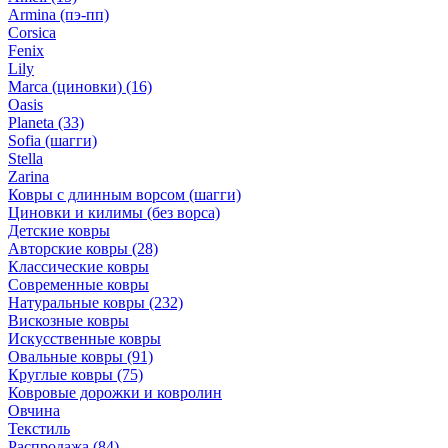
Armina (пэ-пп)
Corsica
Fenix
Lily
Marca (циновки)
(16)
Oasis
Planeta
(33)
Sofia (шагги)
Stella
Zarina
Ковры с длинным ворсом (шагги)
Циновки и килимы (без ворса)
Детские ковры
Авторские ковры
(28)
Классические ковры
Современные ковры
Натуральные ковры
(232)
Вискозные ковры
Искусственные ковры
Овальные ковры
(91)
Круглые ковры
(75)
Ковровые дорожки и ковролин
Овчина
Текстиль
Распродажа
(84)