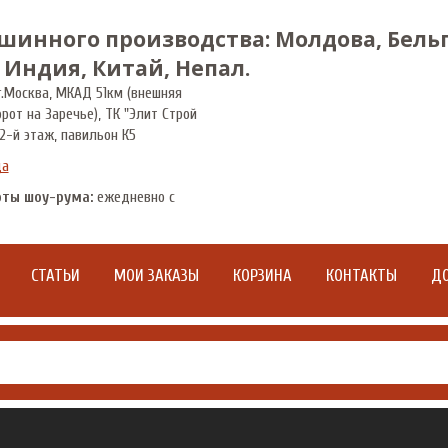
шинного производства: Молдова, Бельг
 Индия, Китай, Непал.
.
Москва
,
МКАД 51км (внешняя
орот на Заречье), ТК "Элит Строй
2-й этаж, павильон К5
да
оты шоу-рума:
ежедневно с
СТАТЬИ
МОИ ЗАКАЗЫ
КОРЗИНА
КОНТАКТЫ
ДО