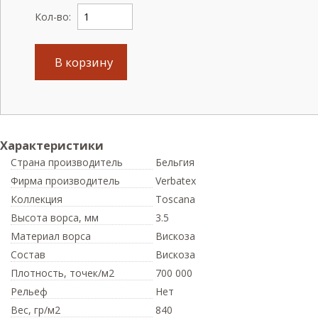
Кол-во:
В корзину
Характеристики
Страна производитель
Бельгия
Фирма производитель
Verbatex
Коллекция
Toscana
Высота ворса,
мм
3.5
Материал ворса
Вискоза
Состав
Вискоза
Плотность,
точек/м2
700 000
Рельеф
Нет
Вес,
гр/м2
840