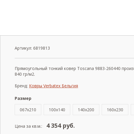
Артикул:
6819813
Прямоугольный тонкий ковер Toscana 9883-260440 произв
840 гр/м2.
Бренд:
Ковры Verbatex Бельгия
Размер
067x210
100x140
140x200
160x230
4 354
руб.
Цена за кв.м.: