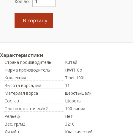
Кол-во:
В корзину
Характеристики
Страна производитель
Китай
Фирма производитель
HWIT Co
Коллекция
Tibet 100L
Высота ворса,
мм
11
Материал ворса
шерсть/шелк
Состав
Шерсть
Плотность,
точек/м2
100 линии
Рельеф
Нет
Вес,
гр/м2
3210
Дизайн
Классический