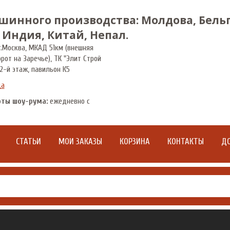
шинного производства: Молдова, Бельг
 Индия, Китай, Непал.
.
Москва
,
МКАД 51км (внешняя
орот на Заречье), ТК "Элит Строй
2-й этаж, павильон К5
да
оты шоу-рума:
ежедневно с
СТАТЬИ
МОИ ЗАКАЗЫ
КОРЗИНА
КОНТАКТЫ
ДО