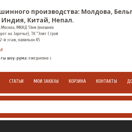
шинного производства: Молдова, Бельг
 Индия, Китай, Непал.
.
Москва
,
МКАД 51км (внешняя
орот на Заречье), ТК "Элит Строй
2-й этаж, павильон К5
да
оты шоу-рума:
ежедневно с
СТАТЬИ
МОИ ЗАКАЗЫ
КОРЗИНА
КОНТАКТЫ
ДО