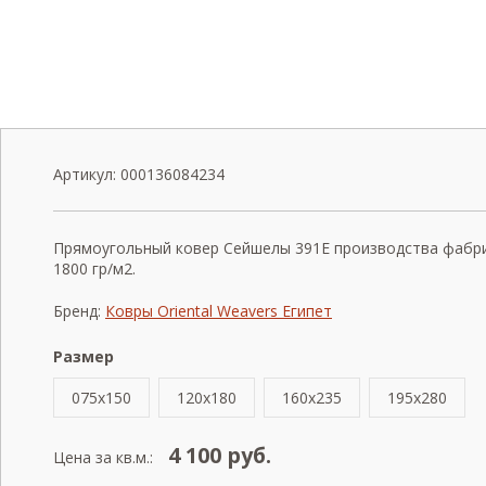
Артикул:
000136084234
Прямоугольный ковер Сейшелы 391E производства фабрики
1800 гр/м2.
Бренд:
Ковры Oriental Weavers Египет
Размер
075x150
120x180
160x235
195x280
4 100
руб.
Цена за кв.м.: