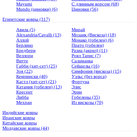
Mayumi
С длинным ворсом
(68)
Mundo (циновки)
(6)
Циновки
(56)
Египетские ковры
(317)
Авила
(5)
Мирай
Alexandria/Cavalli
(13)
Мозаик (Вискоза)
(18)
Аллой
Монако (гобелен)
(6)
Берлино
Прато (гобелен)
Бредбери
Разиа (акрил)
(11)
Веллори
Роял Тапис
(7)
Витте
Саламанка
Габби (хит-сет)
(25)
Сейшелы
(16)
Зоя
(22)
Симфония (вискоза)
(15)
Кемпински
(40)
Уэльс (без ворса)
Кастл (хит-сет)
(21)
Фортуна
Катания (гобелен)
(13)
Элис
Кресент
Эрин
Либба
Гобелены
(35)
Мехран
Из вискозы
(70)
Индийские ковры
Иранские ковры
Китайские ковры
Молдавские ковры
(44)