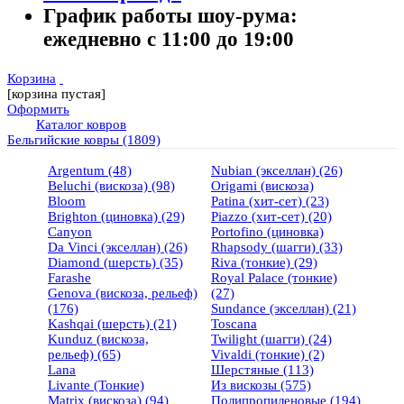
График работы шоу-рума:
ежедневно с 11:00 до 19:00
Корзина
[корзина пустая]
Оформить
Каталог ковров
Бельгийские ковры
(1809)
Argentum
(48)
Nubian (экселлан)
(26)
Beluchi (вискоза)
(98)
Origami (вискоза)
Bloom
Patina (хит-сет)
(23)
Brighton (циновка)
(29)
Piazzo (хит-сет)
(20)
Canyon
Portofino (циновка)
Da Vinci (экселлан)
(26)
Rhapsody (шагги)
(33)
Diamond (шерсть)
(35)
Riva (тонкие)
(29)
Farashe
Royal Palace (тонкие)
Genova (вискоза, рельеф)
(27)
(176)
Sundance (экселлан)
(21)
Kashqai (шерсть)
(21)
Toscana
Kunduz (вискоза,
Twilight (шагги)
(24)
рельеф)
(65)
Vivaldi (тонкие)
(2)
Lana
Шерстяные
(113)
Livante (Тонкие)
Из вискозы
(575)
Matrix (вискоза)
(94)
Полипропиленовые
(194)