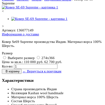
Supreme
<
>
Артикул:
136077149
Информация о доставке
Ковер Se69 Supreme производства Индия. Материал ворса 100%
Шерсть.
Размер
Выберите размер
274x366
Цена за кв.м.:
110 000
руб.
62 700
руб.
Кол-во:
← Вернуться к покупкам
В корзину
Характеристики
Страна производитель
Индия
Коллекция
Kashan wool handmade
Материал ворса
100% Шерсть
Состав
Шерсть
Способ производства
Ручной