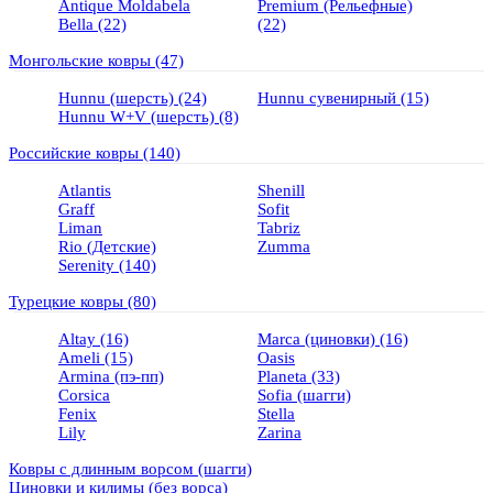
Antique Moldabela
Premium (Рельефные)
Bella
(22)
(22)
Монгольские ковры
(47)
Hunnu (шерсть)
(24)
Hunnu сувенирный
(15)
Hunnu W+V (шерсть)
(8)
Российские ковры
(140)
Atlantis
Shenill
Graff
Sofit
Liman
Tabriz
Rio (Детские)
Zumma
Serenity
(140)
Турецкие ковры
(80)
Altay
(16)
Marca (циновки)
(16)
Ameli
(15)
Oasis
Armina (пэ-пп)
Planeta
(33)
Corsica
Sofia (шагги)
Fenix
Stella
Lily
Zarina
Ковры с длинным ворсом (шагги)
Циновки и килимы (без ворса)