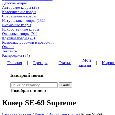
Детские ковры
Авторские ковры
(28)
Классические ковры
Современные ковры
Натуральные ковры
(232)
Вискозные ковры
Искусственные ковры
Овальные ковры
(91)
Круглые ковры
(75)
Ковровые дорожки и ковролин
Овчина
Текстиль
Распродажа
(84)
Мои
Главная
Бренды
Статьи
Корзи
|
|
|
|
заказы
Быстрый поиск
Найти
Подобрать ковер
Ковер SE-69 Supreme
Главная
/
Каталог
/
Ковры
/
Индийские ковры
/
Ковер SE-69