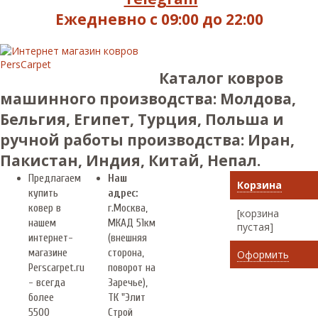
Ежедневно с 09:00 до 22:00
Каталог ковров
машинного производства: Молдова,
Бельгия, Египет, Турция, Польша и
ручной работы производства: Иран,
Пакистан, Индия, Китай, Непал.
Предлагаем
Наш
Корзина
купить
адрес:
ковер в
г.
Москва
,
[корзина
нашем
МКАД 51км
пустая]
интернет-
(внешняя
магазине
сторона,
Оформить
Perscarpet.ru
поворот на
- всегда
Заречье),
более
ТК "Элит
5500
Строй