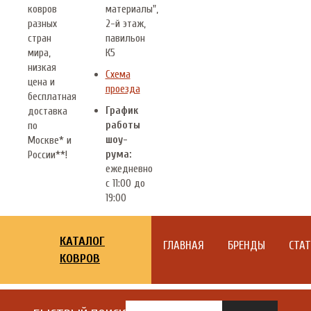
ковров
материалы",
разных
2-й этаж,
стран
павильон
мира,
К5
низкая
Схема
цена и
проезда
бесплатная
График
доставка
работы
по
шоу-
Москве* и
рума:
России**!
ежедневно
с 11:00 до
19:00
КАТАЛОГ
ГЛАВНАЯ
БРЕНДЫ
СТА
КОВРОВ