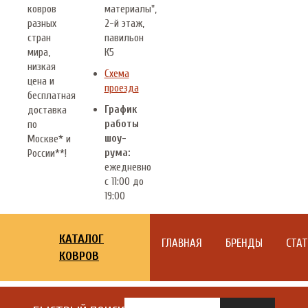
ковров
материалы",
разных
2-й этаж,
стран
павильон
мира,
К5
низкая
Схема
цена и
проезда
бесплатная
График
доставка
работы
по
шоу-
Москве* и
рума:
России**!
ежедневно
с 11:00 до
19:00
КАТАЛОГ
ГЛАВНАЯ
БРЕНДЫ
СТА
КОВРОВ