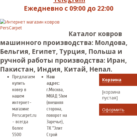
Ежедневно с 09:00 до 22:00
Каталог ковров
машинного производства: Молдова,
Бельгия, Египет, Турция, Польша и
ручной работы производства: Иран,
Пакистан, Индия, Китай, Непал.
Предлагаем
Наш
Корзина
купить
адрес:
ковер в
г.
Москва
,
[корзина
нашем
МКАД 51км
пустая]
интернет-
(внешняя
магазине
сторона,
Оформить
Perscarpet.ru
поворот на
- всегда
Заречье),
более
ТК "Элит
5500
Строй