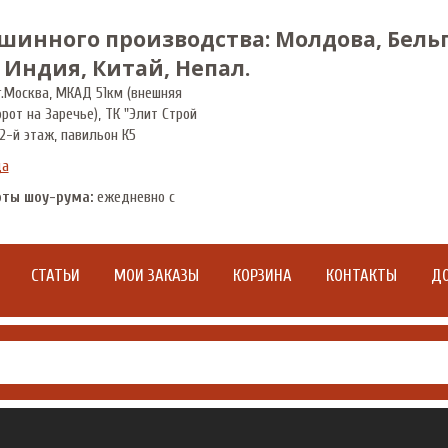
шинного производства: Молдова, Бельг
 Индия, Китай, Непал.
.
Москва
,
МКАД 51км (внешняя
орот на Заречье), ТК "Элит Строй
2-й этаж, павильон К5
да
оты шоу-рума:
ежедневно с
СТАТЬИ
МОИ ЗАКАЗЫ
КОРЗИНА
КОНТАКТЫ
ДО