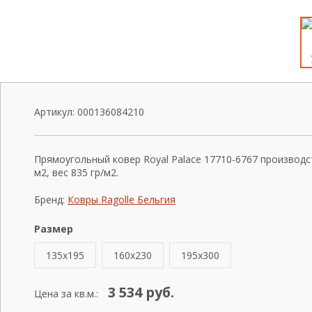
Артикул:
000136084210
Прямоугольный ковер Royal Palace 17710-6767 производс
м2, вес 835 гр/м2.
Бренд:
Ковры Ragolle Бельгия
Размер
135x195
160x230
195x300
3 534
руб.
Цена за кв.м.: