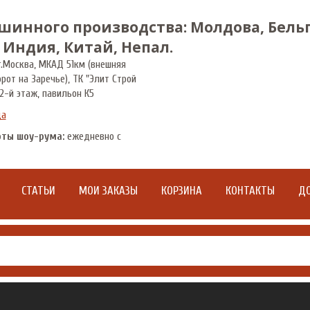
шинного производства: Молдова, Бельг
 Индия, Китай, Непал.
.
Москва
,
МКАД 51км (внешняя
орот на Заречье), ТК "Элит Строй
2-й этаж, павильон К5
да
оты шоу-рума:
ежедневно с
СТАТЬИ
МОИ ЗАКАЗЫ
КОРЗИНА
КОНТАКТЫ
ДО