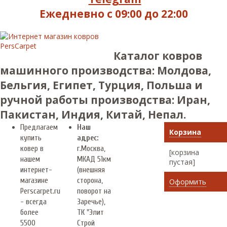
Ежедневно с 09:00 до 22:00
Каталог ковров
машинного производства: Молдова,
Бельгия, Египет, Турция, Польша и
ручной работы производства: Иран,
Пакистан, Индия, Китай, Непал.
Предлагаем
Наш
Корзина
купить
адрес:
ковер в
г.
Москва
,
[корзина
нашем
МКАД 51км
пустая]
интернет-
(внешняя
магазине
сторона,
Оформить
Perscarpet.ru
поворот на
- всегда
Заречье),
более
ТК "Элит
5500
Строй