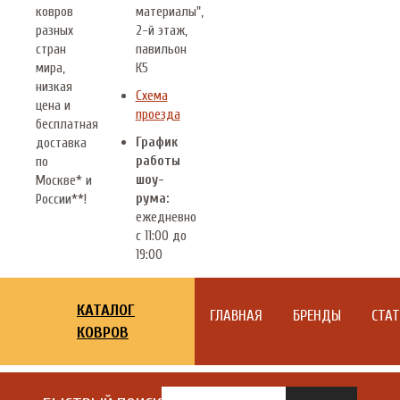
ковров
материалы",
разных
2-й этаж,
стран
павильон
мира,
К5
низкая
Схема
цена и
проезда
бесплатная
График
доставка
работы
по
шоу-
Москве* и
рума:
России**!
ежедневно
с 11:00 до
19:00
КАТАЛОГ
ГЛАВНАЯ
БРЕНДЫ
СТА
КОВРОВ