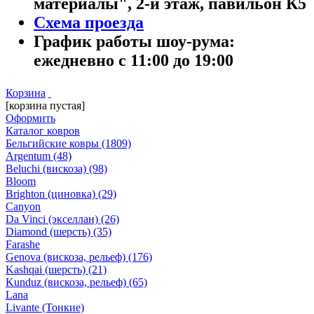
материалы", 2-й этаж, павильон К5
Схема проезда
График работы шоу-рума:
ежедневно с 11:00 до 19:00
Корзина
[корзина пустая]
Оформить
Каталог ковров
Бельгийские ковры
(1809)
Argentum
(48)
Beluchi (вискоза)
(98)
Bloom
Brighton (циновка)
(29)
Canyon
Da Vinci (экселлан)
(26)
Diamond (шерсть)
(35)
Farashe
Genova (вискоза, рельеф)
(176)
Kashqai (шерсть)
(21)
Kunduz (вискоза, рельеф)
(65)
Lana
Livante (Тонкие)