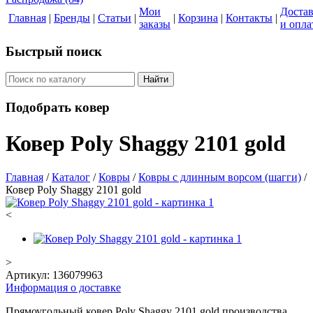
Мои
Доста
Главная
|
Бренды
|
Статьи
|
|
Корзина
|
Контакты
|
заказы
и опла
Быстрый поиск
Найти
Подобрать ковер
Ковер Poly Shaggy 2101 gold
Главная
/
Каталог
/
Ковры
/
Ковры с длинным ворсом (шагги)
/
Ковер Poly Shaggy 2101 gold
<
>
Артикул:
136079963
Информация о доставке
Прямоугольный ковер Poly Shaggy 2101 gold производства