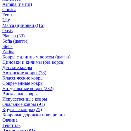
Armina (пэ-пп)
Corsica
Fenix
Lily
Marca (циновки)
(16)
Oasis
Planeta
(33)
Sofia (шагги)
Stella
Zarina
Ковры с длинным ворсом (шагги)
Циновки и килимы (без ворса)
Детские ковры
Авторские ковры
(28)
Классические ковры
Современные ковры
Натуральные ковры
(232)
Вискозные ковры
Искусственные ковры
Овальные ковры
(91)
Круглые ковры
(75)
Ковровые дорожки и ковролин
Овчина
Текстиль
Распродажа
(84)