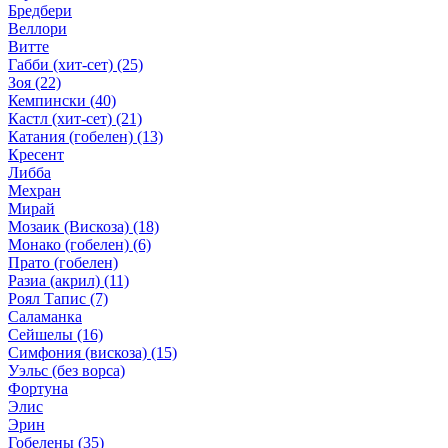
Бредбери
Веллори
Витте
Габби (хит-сет)
(25)
Зоя
(22)
Кемпински
(40)
Кастл (хит-сет)
(21)
Катания (гобелен)
(13)
Кресент
Либба
Мехран
Мирай
Мозаик (Вискоза)
(18)
Монако (гобелен)
(6)
Прато (гобелен)
Разиа (акрил)
(11)
Роял Тапис
(7)
Саламанка
Сейшелы
(16)
Симфония (вискоза)
(15)
Уэльс (без ворса)
Фортуна
Элис
Эрин
Гобелены
(35)