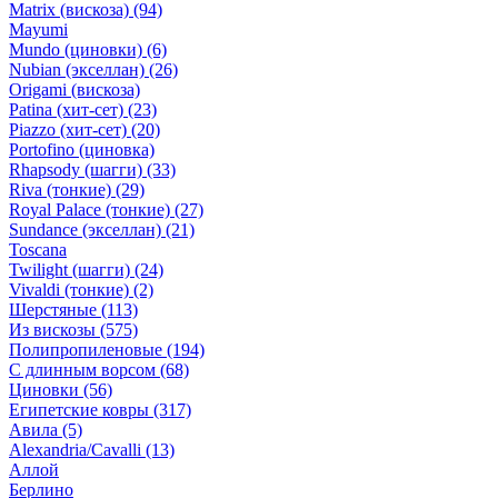
Matrix (вискоза)
(94)
Mayumi
Mundo (циновки)
(6)
Nubian (экселлан)
(26)
Origami (вискоза)
Patina (хит-сет)
(23)
Piazzo (хит-сет)
(20)
Portofino (циновка)
Rhapsody (шагги)
(33)
Riva (тонкие)
(29)
Royal Palace (тонкие)
(27)
Sundance (экселлан)
(21)
Toscana
Twilight (шагги)
(24)
Vivaldi (тонкие)
(2)
Шерстяные
(113)
Из вискозы
(575)
Полипропиленовые
(194)
С длинным ворсом
(68)
Циновки
(56)
Египетские ковры
(317)
Авила
(5)
Alexandria/Cavalli
(13)
Аллой
Берлино