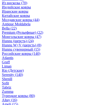
Из вискозы
(70)
Индийские ковры
Иранские ковры
Китайские ковры
Молдавские ковры
(44)
Antique Moldabela
Bella
(22)
Premium (Рельефные)
(22)
Монгольские ковры
(47)
Hunnu (шерсть)
(24)
Hunnu W+V (шерсть)
(8)
Hunnu сувенирный
(15)
Российские ковры
(140)
Atlantis
Graff
Liman
Rio (Детские)
Serenity
(140)
Shenill
Sofit
Tabriz
Zumma
Турецкие ковры
(80)
Altay
(16)
Ameli
(15)