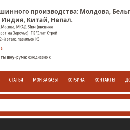
шинного производства: Молдова, Бельг
 Индия, Китай, Непал.
.
Москва
,
МКАД 51км (внешняя
орот на Заречье), ТК "Элит Строй
2-й этаж, павильон К5
да
оты шоу-рума:
ежедневно с
СТАТЬИ
МОИ ЗАКАЗЫ
КОРЗИНА
КОНТАКТЫ
ДО