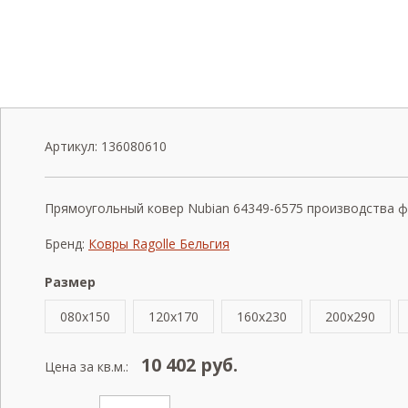
Артикул:
136080610
Прямоугольный ковер Nubian 64349-6575 производства фаб
Бренд:
Ковры Ragolle Бельгия
Размер
080x150
120x170
160x230
200x290
10 402
руб.
Цена за кв.м.: