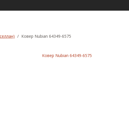
кселлан)
/
Ковер Nubian 64349-6575