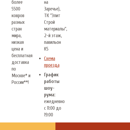
более
на
5500
Заречье),
ковров
ТК "Элит
разных
Строй
стран
материалы",
мира,
2-й этаж,
низкая
павильон
цена и
К5
бесплатная
Схема
доставка
проезда
по
График
Москве* и
работы
России**!
шоу-
рума:
ежедневно
с 11:00 до
19:00