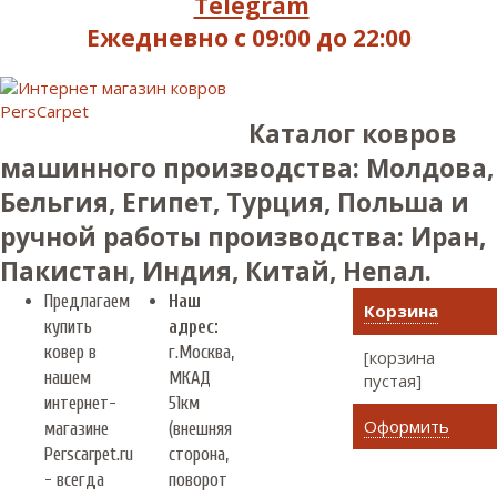
Telegram
Ежедневно с 09:00 до 22:00
Каталог ковров
машинного производства: Молдова,
Бельгия, Египет, Турция, Польша и
ручной работы производства: Иран,
Пакистан, Индия, Китай, Непал.
Предлагаем
Наш
Корзина
купить
адрес:
ковер в
г.
Москва
,
[корзина
нашем
МКАД
пустая]
интернет-
51км
Оформить
магазине
(внешняя
Perscarpet.ru
сторона,
- всегда
поворот