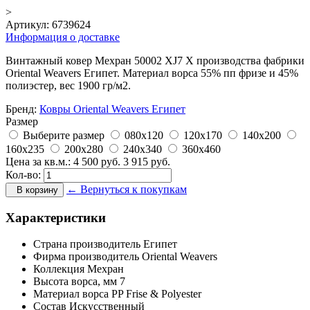
>
Артикул:
6739624
Информация о доставке
Винтажный ковер Мехран 50002 XJ7 X производства фабрики
Oriental Weavers Египет. Материал ворса 55% пп фризе и 45%
полиэстер, вес 1900 гр/м2.
Бренд:
Ковры Oriental Weavers Египет
Размер
Выберите размер
080x120
120x170
140x200
160x235
200x280
240x340
360x460
Цена за кв.м.:
4 500
руб.
3 915
руб.
Кол-во:
← Вернуться к покупкам
В корзину
Характеристики
Страна производитель
Египет
Фирма производитель
Oriental Weavers
Коллекция
Мехран
Высота ворса,
мм
7
Материал ворса
PP Frise & Polyester
Состав
Искусственный