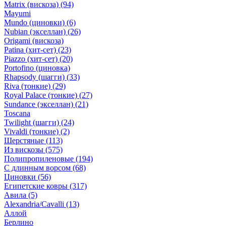
Matrix (вискоза)
(94)
Mayumi
Mundo (циновки)
(6)
Nubian (экселлан)
(26)
Origami (вискоза)
Patina (хит-сет)
(23)
Piazzo (хит-сет)
(20)
Portofino (циновка)
Rhapsody (шагги)
(33)
Riva (тонкие)
(29)
Royal Palace (тонкие)
(27)
Sundance (экселлан)
(21)
Toscana
Twilight (шагги)
(24)
Vivaldi (тонкие)
(2)
Шерстяные
(113)
Из вискозы
(575)
Полипропиленовые
(194)
С длинным ворсом
(68)
Циновки
(56)
Египетские ковры
(317)
Авила
(5)
Alexandria/Cavalli
(13)
Аллой
Берлино