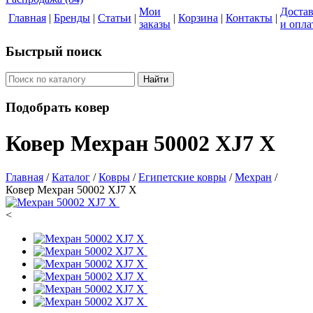
Мои
Доста
Главная
|
Бренды
|
Статьи
|
|
Корзина
|
Контакты
|
заказы
и опла
Быстрый поиск
Найти
Подобрать ковер
Ковер Мехран 50002 XJ7 X
Главная
/
Каталог
/
Ковры
/
Египетские ковры
/
Мехран
/
Ковер Мехран 50002 XJ7 X
<