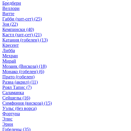
Бредбери
Веллори
Витте
Габби (хит-сет)
(25)
Зоя
(22)
Кемпински
(40)
Кастл (хит-сет)
(21)
Катания (гобелен)
(13)
Кресент
Либба
Мехран
Мирай
Мозаик (Вискоза)
(18)
Монако (гобелен)
(6)
Прато (гобелен)
Разиа (акрил)
(11)
Роял Тапис
(7)
Саламанка
Сейшелы
(16)
Симфония (вискоза)
(15)
Уэльс (без ворса)
Фортуна
Элис
Эрин
Гобелены
(35)