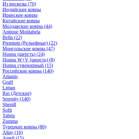
Из вискозы
(70)
Индийские ковры
Иранские ковры
Китайские ковры
Молдавские ковры
(44)
Antique Moldabela
Bella
(22)
Premium (Рельефные)
(22)
Монгольские ковры
(47)
Hunnu (шерсть)
(24)
Hunnu W+V (шерсть)
(8)
Hunnu сувенирный
(15)
Российские ковры
(140)
Atlantis
Graff
Liman
Rio (Детские)
Serenity
(140)
Shenill
Sofit
Tabriz
Zumma
Турецкие ковры
(80)
Altay
(16)
Ameli
(15)