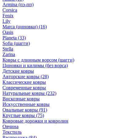
Armina (пэ-пп)
Corsica
Fenix
Lily
Marca (циновки)
(16)
Oasis
Planeta
(33)
Sofia (шагги)
Stella
Zarina
Ковры с длинным ворсом (шагги)
Циновки и килимы (без ворса)
Детские ковры
Авторские ковры
(28)
Классические ковры
Современные ковры
Натуральные ковры
(232)
Вискозные ковры
Искусственные ковры
Овальные ковры
(91)
Круглые ковры
(75)
Ковровые дорожки и ковролин
Овчина
Текстиль
Распродажа
(84)