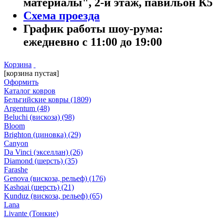
материалы", 2-й этаж, павильон К5
Схема проезда
График работы шоу-рума:
ежедневно с 11:00 до 19:00
Корзина
[корзина пустая]
Оформить
Каталог ковров
Бельгийские ковры
(1809)
Argentum
(48)
Beluchi (вискоза)
(98)
Bloom
Brighton (циновка)
(29)
Canyon
Da Vinci (экселлан)
(26)
Diamond (шерсть)
(35)
Farashe
Genova (вискоза, рельеф)
(176)
Kashqai (шерсть)
(21)
Kunduz (вискоза, рельеф)
(65)
Lana
Livante (Тонкие)