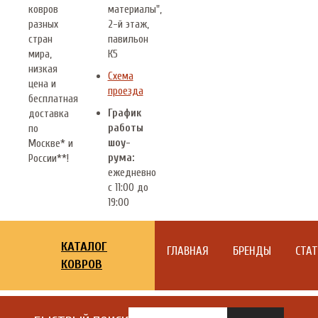
ковров
материалы",
разных
2-й этаж,
стран
павильон
мира,
К5
низкая
Схема
цена и
проезда
бесплатная
График
доставка
работы
по
шоу-
Москве* и
рума:
России**!
ежедневно
с 11:00 до
19:00
КАТАЛОГ
ГЛАВНАЯ
БРЕНДЫ
СТА
КОВРОВ