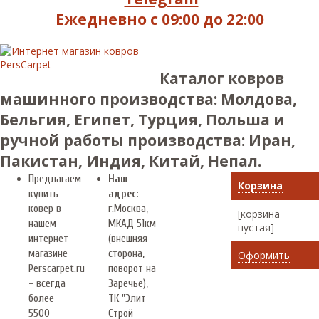
Ежедневно с 09:00 до 22:00
Каталог ковров
машинного производства: Молдова,
Бельгия, Египет, Турция, Польша и
ручной работы производства: Иран,
Пакистан, Индия, Китай, Непал.
Предлагаем
Наш
Корзина
купить
адрес:
ковер в
г.
Москва
,
[корзина
нашем
МКАД 51км
пустая]
интернет-
(внешняя
магазине
сторона,
Оформить
Perscarpet.ru
поворот на
- всегда
Заречье),
более
ТК "Элит
5500
Строй