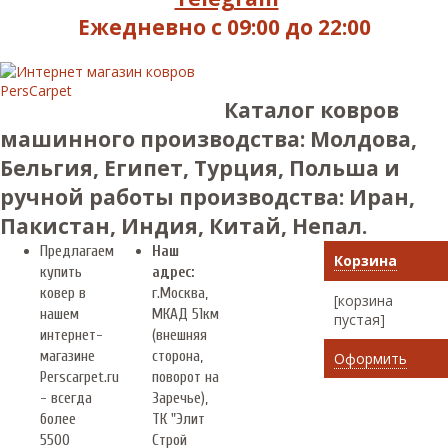
Ежедневно с 09:00 до 22:00
Каталог ковров
машинного производства: Молдова,
Бельгия, Египет, Турция, Польша и
ручной работы производства: Иран,
Пакистан, Индия, Китай, Непал.
Предлагаем
Наш
Корзина
купить
адрес:
ковер в
г.
Москва
,
[корзина
нашем
МКАД 51км
пустая]
интернет-
(внешняя
магазине
сторона,
Оформить
Perscarpet.ru
поворот на
- всегда
Заречье),
более
ТК "Элит
5500
Строй