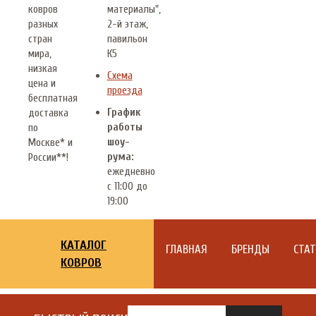
ковров
материалы",
разных
2-й этаж,
стран
павильон
мира,
К5
низкая
Схема
цена и
проезда
бесплатная
График
доставка
работы
по
шоу-
Москве* и
рума:
России**!
ежедневно
с 11:00 до
19:00
КАТАЛОГ
ГЛАВНАЯ
БРЕНДЫ
СТА
КОВРОВ