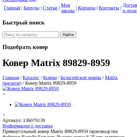
Мои
Доста
Главная
|
Бренды
|
Статьи
|
|
Корзина
|
Контакты
|
заказы
и опла
Быстрый поиск
Найти
Подобрать ковер
Ковер Matrix 89829-8959
Главная
/
Каталог
/
Ковры
/
Бельгийские ковры
/
Matrix
(вискоза)
/
Ковер Matrix 89829-8959
<
>
Артикул:
136079139
Информация о доставке
Прямоугольный ковер Matrix 89829-8959 производства
фабрики Ragolle Бельгия. Высота ворса 6.25 мм, материал