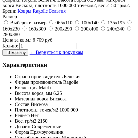
ворса Вискоза, плотность 1000 000 точек/м2, вес 2150 гр/м2.
Бренд:
Ковры Ragolle Бельгия
Размер
Выберите размер
065x110
100x140
135x195
160x230
160x300
200x290
200x400
240x340
280x380
Цена за кв.м.:
6 709
руб.
Кол-во:
← Вернуться к покупкам
В корзину
Характеристики
Страна производитель
Бельгия
Фирма производитель
Ragolle
Коллекция
Matrix
Высота ворса,
мм
6.25
Материал ворса
Вискоза
Состав
Вискоза
Плотность,
точек/м2
1000 000
Рельеф
Нет
Вес,
гр/м2
2150
Дизайн
Современный
Форма
Прямоугольник
Способ производства
Машинный