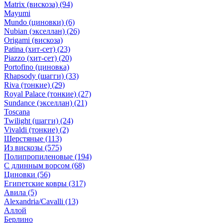
Matrix (вискоза)
(94)
Mayumi
Mundo (циновки)
(6)
Nubian (экселлан)
(26)
Origami (вискоза)
Patina (хит-сет)
(23)
Piazzo (хит-сет)
(20)
Portofino (циновка)
Rhapsody (шагги)
(33)
Riva (тонкие)
(29)
Royal Palace (тонкие)
(27)
Sundance (экселлан)
(21)
Toscana
Twilight (шагги)
(24)
Vivaldi (тонкие)
(2)
Шерстяные
(113)
Из вискозы
(575)
Полипропиленовые
(194)
С длинным ворсом
(68)
Циновки
(56)
Египетские ковры
(317)
Авила
(5)
Alexandria/Cavalli
(13)
Аллой
Берлино