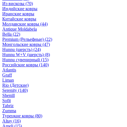
Из вискозы
(70)
Индийские ковры
Иранские ковры
Китайские ковры
Молдавские ковры
(44)
Antique Moldabela
Bella
(22)
Premium (Рельефные)
(22)
Монгольские ковры
(47)
Hunnu (шерсть)
(24)
Hunnu W+V (шерсть)
(8)
Hunnu сувенирный
(15)
Российские ковры
(140)
Atlantis
Graff
Liman
Rio (Детские)
Serenity
(140)
Shenill
Sofit
Tabriz
Zumma
Турецкие ковры
(80)
Altay
(16)
Ameli
(15)