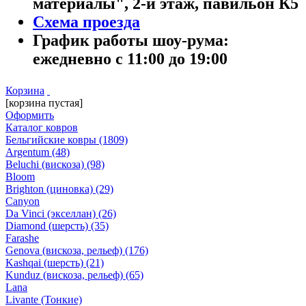
материалы", 2-й этаж, павильон К5
Схема проезда
График работы шоу-рума:
ежедневно с 11:00 до 19:00
Корзина
[корзина пустая]
Оформить
Каталог ковров
Бельгийские ковры
(1809)
Argentum
(48)
Beluchi (вискоза)
(98)
Bloom
Brighton (циновка)
(29)
Canyon
Da Vinci (экселлан)
(26)
Diamond (шерсть)
(35)
Farashe
Genova (вискоза, рельеф)
(176)
Kashqai (шерсть)
(21)
Kunduz (вискоза, рельеф)
(65)
Lana
Livante (Тонкие)