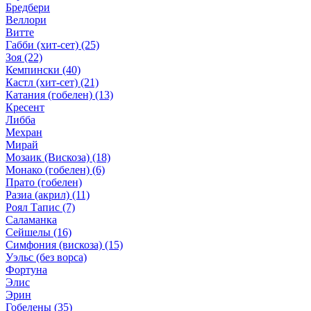
Бредбери
Веллори
Витте
Габби (хит-сет)
(25)
Зоя
(22)
Кемпински
(40)
Кастл (хит-сет)
(21)
Катания (гобелен)
(13)
Кресент
Либба
Мехран
Мирай
Мозаик (Вискоза)
(18)
Монако (гобелен)
(6)
Прато (гобелен)
Разиа (акрил)
(11)
Роял Тапис
(7)
Саламанка
Сейшелы
(16)
Симфония (вискоза)
(15)
Уэльс (без ворса)
Фортуна
Элис
Эрин
Гобелены
(35)