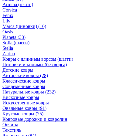
Armina (пэ-пп)
Corsica
Fenix
Lily
Marca (циновки)
(16)
Oasis
Planeta
(33)
Sofia (шагги)
Stella
Zarina
Ковры с длинным ворсом (шагги)
Циновки и килимы (без ворса)
Детские ковры
Авторские ковры
(28)
Классические ковры
Современные ковры
Натуральные ковры
(232)
Вискозные ковры
Искусственные ковры
Овальные ковры
(91)
Круглые ковры
(75)
Ковровые дорожки и ковролин
Овчина
Текстиль
Распродажа
(84)