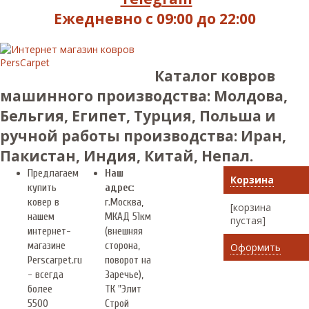
Ежедневно с 09:00 до 22:00
Каталог ковров
машинного производства: Молдова,
Бельгия, Египет, Турция, Польша и
ручной работы производства: Иран,
Пакистан, Индия, Китай, Непал.
Предлагаем
Наш
Корзина
купить
адрес:
ковер в
г.
Москва
,
[корзина
нашем
МКАД 51км
пустая]
интернет-
(внешняя
магазине
сторона,
Оформить
Perscarpet.ru
поворот на
- всегда
Заречье),
более
ТК "Элит
5500
Строй