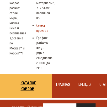
ковров
материалы",
разных
2-й этаж,
стран
павильон
мира,
К5
низкая
Схема
цена и
проезда
бесплатная
График
доставка
работы
по
шоу-
Москве* и
рума:
России**!
ежедневно
с 11:00 до
19:00
КАТАЛОГ
ГЛАВНАЯ
БРЕНДЫ
СТА
КОВРОВ