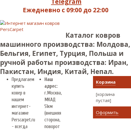
Telegram
Ежедневно с 09:00 до 22:00
Каталог ковров
машинного производства: Молдова,
Бельгия, Египет, Турция, Польша и
ручной работы производства: Иран,
Пакистан, Индия, Китай, Непал.
Предлагаем
Наш
Корзина
купить
адрес:
ковер в
г.
Москва
,
[корзина
нашем
МКАД
пустая]
интернет-
51км
Оформить
магазине
(внешняя
Perscarpet.ru
сторона,
- всегда
поворот