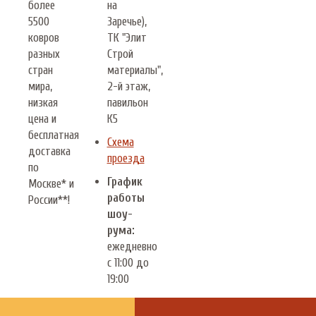
более
на
5500
Заречье),
ковров
ТК "Элит
разных
Строй
стран
материалы",
мира,
2-й этаж,
низкая
павильон
цена и
К5
бесплатная
Схема
доставка
проезда
по
График
Москве* и
работы
России**!
шоу-
рума:
ежедневно
с 11:00 до
19:00