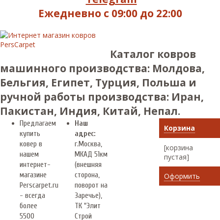
Ежедневно с 09:00 до 22:00
Каталог ковров
машинного производства: Молдова,
Бельгия, Египет, Турция, Польша и
ручной работы производства: Иран,
Пакистан, Индия, Китай, Непал.
Предлагаем
Наш
Корзина
купить
адрес:
ковер в
г.
Москва
,
[корзина
нашем
МКАД 51км
пустая]
интернет-
(внешняя
магазине
сторона,
Оформить
Perscarpet.ru
поворот на
- всегда
Заречье),
более
ТК "Элит
5500
Строй