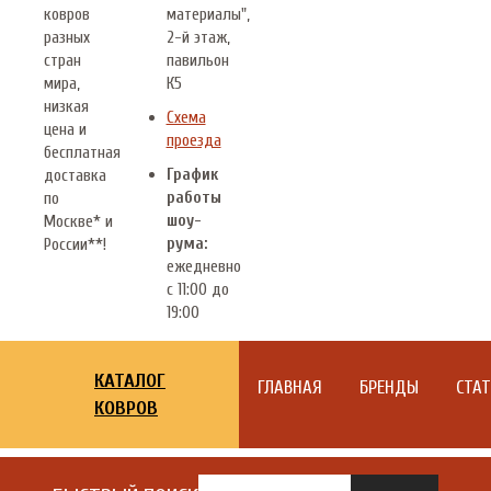
ковров
материалы",
разных
2-й этаж,
стран
павильон
мира,
К5
низкая
Схема
цена и
проезда
бесплатная
График
доставка
работы
по
шоу-
Москве* и
рума:
России**!
ежедневно
с 11:00 до
19:00
КАТАЛОГ
ГЛАВНАЯ
БРЕНДЫ
СТА
КОВРОВ