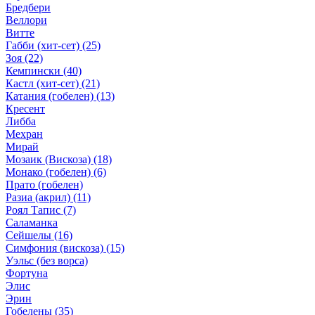
Бредбери
Веллори
Витте
Габби (хит-сет)
(25)
Зоя
(22)
Кемпински
(40)
Кастл (хит-сет)
(21)
Катания (гобелен)
(13)
Кресент
Либба
Мехран
Мирай
Мозаик (Вискоза)
(18)
Монако (гобелен)
(6)
Прато (гобелен)
Разиа (акрил)
(11)
Роял Тапис
(7)
Саламанка
Сейшелы
(16)
Симфония (вискоза)
(15)
Уэльс (без ворса)
Фортуна
Элис
Эрин
Гобелены
(35)