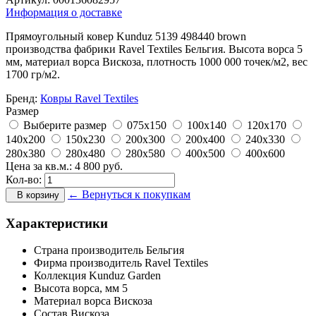
Информация о доставке
Прямоугольный ковер Kunduz 5139 498440 brown
производства фабрики Ravel Textiles Бельгия. Высота ворса 5
мм, материал ворса Вискоза, плотность 1000 000 точек/м2, вес
1700 гр/м2.
Бренд:
Ковры Ravel Textiles
Размер
Выберите размер
075x150
100x140
120x170
140x200
150x230
200x300
200x400
240x330
280x380
280x480
280x580
400x500
400x600
Цена за кв.м.:
4 800
руб.
Кол-во:
← Вернуться к покупкам
В корзину
Характеристики
Страна производитель
Бельгия
Фирма производитель
Ravel Textiles
Коллекция
Kunduz Garden
Высота ворса,
мм
5
Материал ворса
Вискоза
Состав
Вискоза