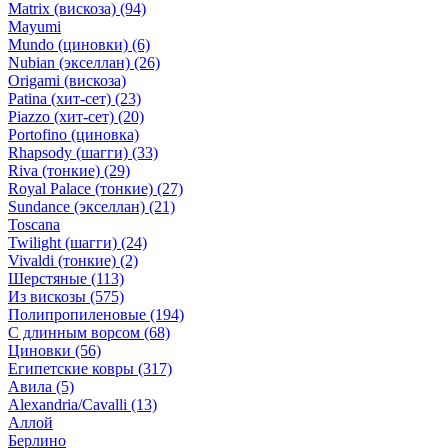
Matrix (вискоза)
(94)
Mayumi
Mundo (циновки)
(6)
Nubian (экселлан)
(26)
Origami (вискоза)
Patina (хит-сет)
(23)
Piazzo (хит-сет)
(20)
Portofino (циновка)
Rhapsody (шагги)
(33)
Riva (тонкие)
(29)
Royal Palace (тонкие)
(27)
Sundance (экселлан)
(21)
Toscana
Twilight (шагги)
(24)
Vivaldi (тонкие)
(2)
Шерстяные
(113)
Из вискозы
(575)
Полипропиленовые
(194)
С длинным ворсом
(68)
Циновки
(56)
Египетские ковры
(317)
Авила
(5)
Alexandria/Cavalli
(13)
Аллой
Берлино