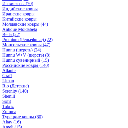
Из вискозы
(70)
Индийские ковры
Иранские ковры
Китайские ковры
Молдавские ковры
(44)
Antique Moldabela
Bella
(22)
Premium (Рельефные)
(22)
Монгольские ковры
(47)
Hunnu (шерсть)
(24)
Hunnu W+V (шерсть)
(8)
Hunnu сувенирный
(15)
Российские ковры
(140)
Atlantis
Graff
Liman
Rio (Детские)
Serenity
(140)
Shenill
Sofit
Tabriz
Zumma
Турецкие ковры
(80)
Altay
(16)
Ameli
(15)