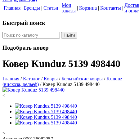
Мои
Доста
Главная
|
Бренды
|
Статьи
|
|
Корзина
|
Контакты
|
заказы
и опла
Быстрый поиск
Найти
Подобрать ковер
Ковер Kunduz 5139 498440
Главная
/
Каталог
/
Ковры
/
Бельгийские ковры
/
Kunduz
(вискоза, рельеф)
/
Ковер Kunduz 5139 498440
<
>
Артикул:
000136082957