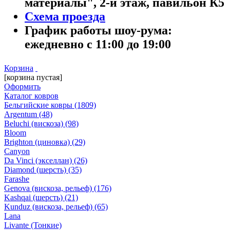
материалы", 2-й этаж, павильон К5
Схема проезда
График работы шоу-рума:
ежедневно с 11:00 до 19:00
Корзина
[корзина пустая]
Оформить
Каталог ковров
Бельгийские ковры
(1809)
Argentum
(48)
Beluchi (вискоза)
(98)
Bloom
Brighton (циновка)
(29)
Canyon
Da Vinci (экселлан)
(26)
Diamond (шерсть)
(35)
Farashe
Genova (вискоза, рельеф)
(176)
Kashqai (шерсть)
(21)
Kunduz (вискоза, рельеф)
(65)
Lana
Livante (Тонкие)