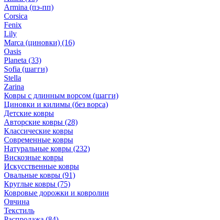
Armina (пэ-пп)
Corsica
Fenix
Lily
Marca (циновки)
(16)
Oasis
Planeta
(33)
Sofia (шагги)
Stella
Zarina
Ковры с длинным ворсом (шагги)
Циновки и килимы (без ворса)
Детские ковры
Авторские ковры
(28)
Классические ковры
Современные ковры
Натуральные ковры
(232)
Вискозные ковры
Искусственные ковры
Овальные ковры
(91)
Круглые ковры
(75)
Ковровые дорожки и ковролин
Овчина
Текстиль
Распродажа
(84)