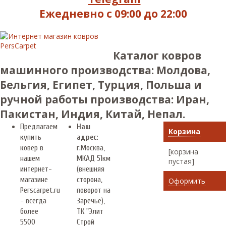
Ежедневно с 09:00 до 22:00
Каталог ковров
машинного производства: Молдова,
Бельгия, Египет, Турция, Польша и
ручной работы производства: Иран,
Пакистан, Индия, Китай, Непал.
Предлагаем
Наш
Корзина
купить
адрес:
ковер в
г.
Москва
,
[корзина
нашем
МКАД 51км
пустая]
интернет-
(внешняя
магазине
сторона,
Оформить
Perscarpet.ru
поворот на
- всегда
Заречье),
более
ТК "Элит
5500
Строй