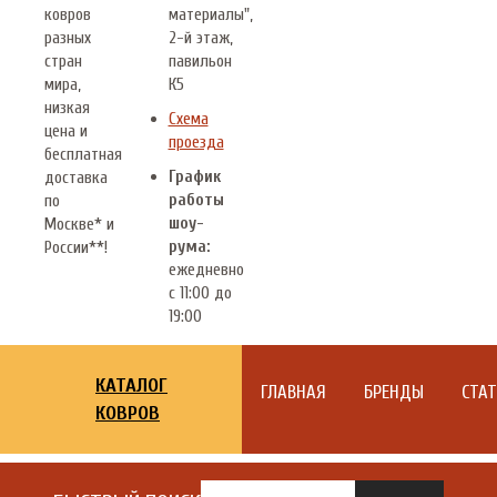
ковров
материалы",
разных
2-й этаж,
стран
павильон
мира,
К5
низкая
Схема
цена и
проезда
бесплатная
График
доставка
работы
по
шоу-
Москве* и
рума:
России**!
ежедневно
с 11:00 до
19:00
КАТАЛОГ
ГЛАВНАЯ
БРЕНДЫ
СТА
КОВРОВ