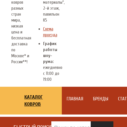
ковров
материалы",
разных
2-й этаж,
стран
павильон
мира,
К5
низкая
Схема
цена и
проезда
бесплатная
График
доставка
работы
по
шоу-
Москве* и
рума:
России**!
ежедневно
с 11:00 до
19:00
КАТАЛОГ
ГЛАВНАЯ
БРЕНДЫ
СТА
КОВРОВ