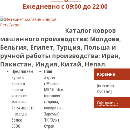
Ежедневно с 09:00 до 22:00
Каталог ковров
машинного производства: Молдова,
Бельгия, Египет, Турция, Польша и
ручной работы производства: Иран,
Пакистан, Индия, Китай, Непал.
Предлагаем
Наш
Корзина
купить
адрес:
ковер в
г.
Москва
,
[корзина
нашем
МКАД 51км
пустая]
интернет-
(внешняя
магазине
сторона,
Оформить
Perscarpet.ru
поворот на
- всегда
Заречье),
более
ТК "Элит
5500
Строй