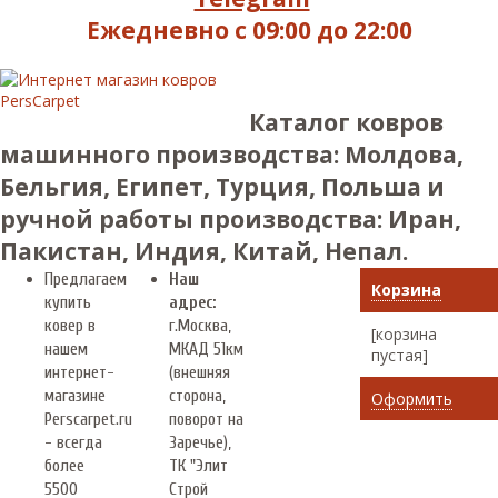
Ежедневно с 09:00 до 22:00
Каталог ковров
машинного производства: Молдова,
Бельгия, Египет, Турция, Польша и
ручной работы производства: Иран,
Пакистан, Индия, Китай, Непал.
Предлагаем
Наш
Корзина
купить
адрес:
ковер в
г.
Москва
,
[корзина
нашем
МКАД 51км
пустая]
интернет-
(внешняя
магазине
сторона,
Оформить
Perscarpet.ru
поворот на
- всегда
Заречье),
более
ТК "Элит
5500
Строй