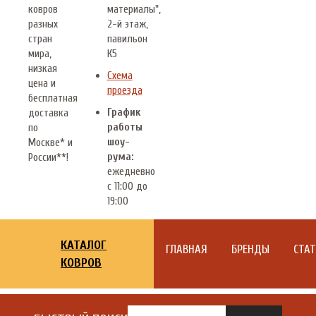
ковров
материалы",
разных
2-й этаж,
стран
павильон
мира,
К5
низкая
Схема
цена и
проезда
бесплатная
График
доставка
работы
по
шоу-
Москве* и
рума:
России**!
ежедневно
с 11:00 до
19:00
КАТАЛОГ
ГЛАВНАЯ
БРЕНДЫ
СТА
КОВРОВ