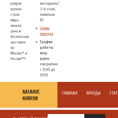
ковров
материалы",
разных
2-й этаж,
стран
павильон
мира,
К5
низкая
Схема
цена и
проезда
бесплатная
График
доставка
работы
по
шоу-
Москве* и
рума:
России**!
ежедневно
с 11:00 до
19:00
КАТАЛОГ
ГЛАВНАЯ
БРЕНДЫ
СТА
КОВРОВ