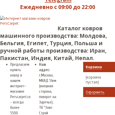
Ежедневно с 09:00 до 22:00
Каталог ковров
машинного производства: Молдова,
Бельгия, Египет, Турция, Польша и
ручной работы производства: Иран,
Пакистан, Индия, Китай, Непал.
Предлагаем
Наш
Корзина
купить
адрес:
ковер в
г.
Москва
,
[корзина
нашем
МКАД 51км
пустая]
интернет-
(внешняя
магазине
сторона,
Оформить
Perscarpet.ru
поворот на
- всегда
Заречье),
более
ТК "Элит
5500
Строй