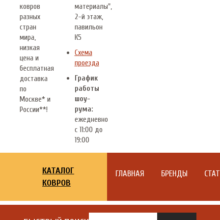
ковров
материалы",
разных
2-й этаж,
стран
павильон
мира,
К5
низкая
Схема
цена и
проезда
бесплатная
График
доставка
работы
по
шоу-
Москве* и
рума:
России**!
ежедневно
с 11:00 до
19:00
КАТАЛОГ
ГЛАВНАЯ
БРЕНДЫ
СТА
КОВРОВ