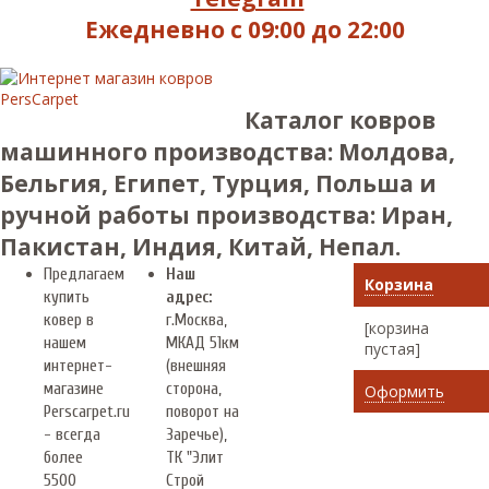
Ежедневно с 09:00 до 22:00
Каталог ковров
машинного производства: Молдова,
Бельгия, Египет, Турция, Польша и
ручной работы производства: Иран,
Пакистан, Индия, Китай, Непал.
Предлагаем
Наш
Корзина
купить
адрес:
ковер в
г.
Москва
,
[корзина
нашем
МКАД 51км
пустая]
интернет-
(внешняя
магазине
сторона,
Оформить
Perscarpet.ru
поворот на
- всегда
Заречье),
более
ТК "Элит
5500
Строй