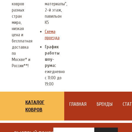
ковров
материалы",
разных
2-й этаж,
стран
павильон
мира,
К5
низкая
Схема
цена и
проезда
бесплатная
График
доставка
работы
по
шоу-
Москве* и
рума:
России**!
ежедневно
с 11:00 до
19:00
КАТАЛОГ
ГЛАВНАЯ
БРЕНДЫ
СТА
КОВРОВ