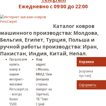
Ежедневно с 09:00 до 22:00
Каталог ковров
машинного производства: Молдова,
Бельгия, Египет, Турция, Польша и
ручной работы производства: Иран,
Пакистан, Индия, Китай, Непал.
Предлагаем
Наш
Корзина
купить
адрес:
ковер в
г.
Москва
,
[корзина
нашем
МКАД 51км
пустая]
интернет-
(внешняя
магазине
сторона,
Оформить
Perscarpet.ru
поворот на
- всегда
Заречье),
более
ТК "Элит
5500
Строй