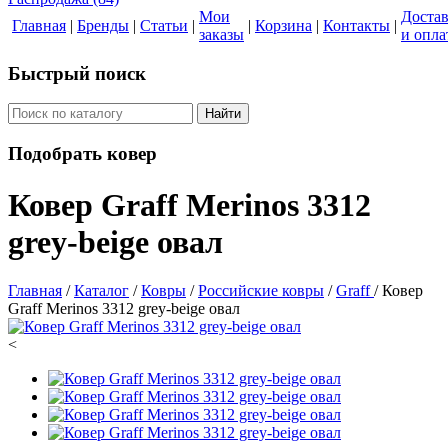
Мои
Доста
Главная
|
Бренды
|
Статьи
|
|
Корзина
|
Контакты
|
заказы
и опла
Быстрый поиск
Найти
Подобрать ковер
Ковер Graff Merinos 3312
grey-beige овал
Главная
/
Каталог
/
Ковры
/
Российские ковры
/
Graff
/
Ковер
Graff Merinos 3312 grey-beige овал
<