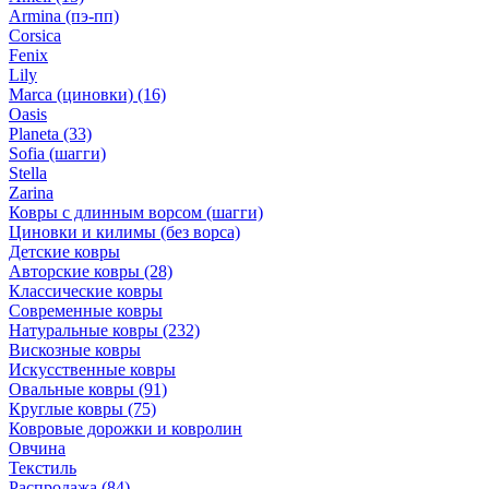
Armina (пэ-пп)
Corsica
Fenix
Lily
Marca (циновки)
(16)
Oasis
Planeta
(33)
Sofia (шагги)
Stella
Zarina
Ковры с длинным ворсом (шагги)
Циновки и килимы (без ворса)
Детские ковры
Авторские ковры
(28)
Классические ковры
Современные ковры
Натуральные ковры
(232)
Вискозные ковры
Искусственные ковры
Овальные ковры
(91)
Круглые ковры
(75)
Ковровые дорожки и ковролин
Овчина
Текстиль
Распродажа
(84)