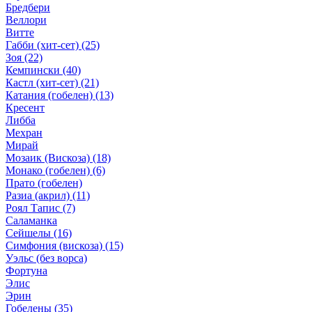
Бредбери
Веллори
Витте
Габби (хит-сет)
(25)
Зоя
(22)
Кемпински
(40)
Кастл (хит-сет)
(21)
Катания (гобелен)
(13)
Кресент
Либба
Мехран
Мирай
Мозаик (Вискоза)
(18)
Монако (гобелен)
(6)
Прато (гобелен)
Разиа (акрил)
(11)
Роял Тапис
(7)
Саламанка
Сейшелы
(16)
Симфония (вискоза)
(15)
Уэльс (без ворса)
Фортуна
Элис
Эрин
Гобелены
(35)