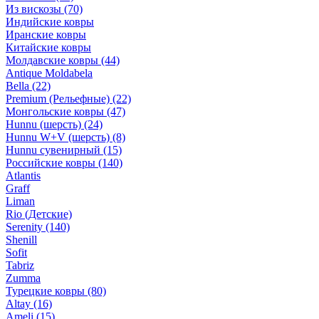
Из вискозы
(70)
Индийские ковры
Иранские ковры
Китайские ковры
Молдавские ковры
(44)
Antique Moldabela
Bella
(22)
Premium (Рельефные)
(22)
Монгольские ковры
(47)
Hunnu (шерсть)
(24)
Hunnu W+V (шерсть)
(8)
Hunnu сувенирный
(15)
Российские ковры
(140)
Atlantis
Graff
Liman
Rio (Детские)
Serenity
(140)
Shenill
Sofit
Tabriz
Zumma
Турецкие ковры
(80)
Altay
(16)
Ameli
(15)