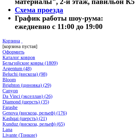
материалы", 2-й этаж, павильон К5
Схема проезда
График работы шоу-рума:
ежедневно с 11:00 до 19:00
Корзина
[корзина пустая]
Оформить
Каталог ковров
Бельгийские ковры
(1809)
Argentum
(48)
Beluchi (вискоза)
(98)
Bloom
Brighton (циновка)
(29)
Canyon
Da Vinci (экселлан)
(26)
Diamond (шерсть)
(35)
Farashe
Genova (вискоза, рельеф)
(176)
Kashqai (шерсть)
(21)
Kunduz (вискоза, рельеф)
(65)
Lana
Livante (Тонкие)