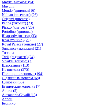
Matrix (вискоза)
(94)
Mayumi
Mundo (циновки)
(6)
Nubian (экселлан)
(26)
Origami (вискоза)
Patina (хит-сет)
(23)
Piazzo (хит-сет)
(20)
Portofino (циновка)
Rhapsody (шагги)
(33)
Riva (тонкие)
(29)
Royal Palace (тонкие)
(27)
Sundance (экселлан)
(21)
Toscana
Twilight (шагги)
(24)
Vivaldi (тонкие)
(2)
Шерстяные
(113)
Из вискозы
(575)
Полипропиленовые
(194)
С длинным ворсом
(68)
Циновки
(56)
Египетские ковры
(317)
Авила
(5)
Alexandria/Cavalli
(13)
Аллой
Берлино