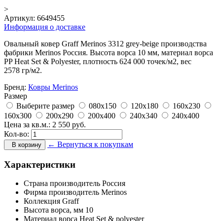
>
Артикул:
6649455
Информация о доставке
Овальный ковер Graff Merinos 3312 grey-beige производства
фабрики Merinos Россия. Высота ворса 10 мм, материал ворса
PP Heat Set & Polyester, плотность 624 000 точек/м2, вес
2578 гр/м2.
Бренд:
Ковры Merinos
Размер
Выберите размер
080x150
120x180
160x230
160x300
200x290
200x400
240x340
240x400
Цена за кв.м.:
2 550
руб.
Кол-во:
← Вернуться к покупкам
В корзину
Характеристики
Страна производитель
Россия
Фирма производитель
Merinos
Коллекция
Graff
Высота ворса,
мм
10
Материал ворса
Heat Set & polyester