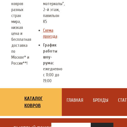
ковров
материалы",
разных
2-й этаж,
стран
павильон
мира,
К5
низкая
Схема
цена и
проезда
бесплатная
График
доставка
работы
по
шоу-
Москве* и
рума:
России**!
ежедневно
с 11:00 до
19:00
КАТАЛОГ
ГЛАВНАЯ
БРЕНДЫ
СТА
КОВРОВ