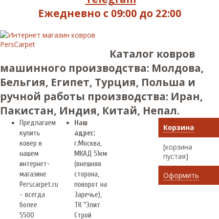
Ежедневно с 09:00 до 22:00
Каталог ковров
машинного производства: Молдова,
Бельгия, Египет, Турция, Польша и
ручной работы производства: Иран,
Пакистан, Индия, Китай, Непал.
Предлагаем
Наш
Корзина
купить
адрес:
ковер в
г.
Москва
,
[корзина
нашем
МКАД 51км
пустая]
интернет-
(внешняя
магазине
сторона,
Оформить
Perscarpet.ru
поворот на
- всегда
Заречье),
более
ТК "Элит
5500
Строй