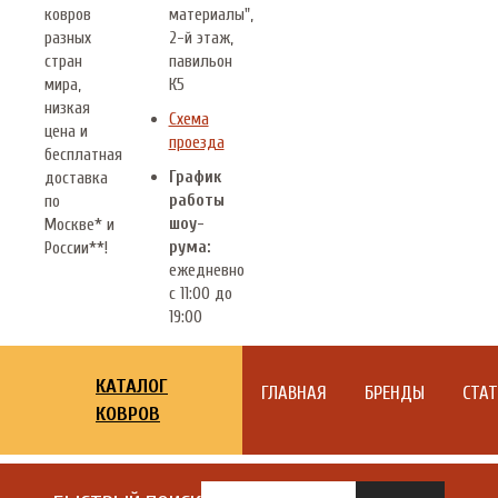
ковров
материалы",
разных
2-й этаж,
стран
павильон
мира,
К5
низкая
Схема
цена и
проезда
бесплатная
График
доставка
работы
по
шоу-
Москве* и
рума:
России**!
ежедневно
с 11:00 до
19:00
КАТАЛОГ
ГЛАВНАЯ
БРЕНДЫ
СТА
КОВРОВ