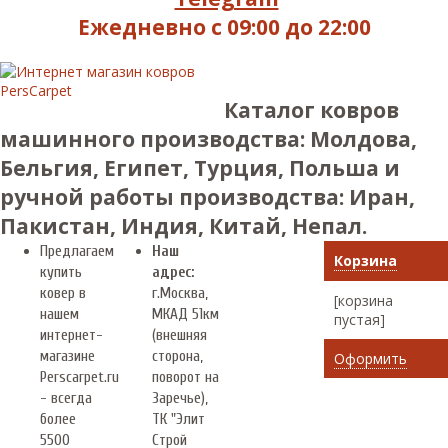
Ежедневно с 09:00 до 22:00
Каталог ковров
машинного производства: Молдова,
Бельгия, Египет, Турция, Польша и
ручной работы производства: Иран,
Пакистан, Индия, Китай, Непал.
Предлагаем
Наш
Корзина
купить
адрес:
ковер в
г.
Москва
,
[корзина
нашем
МКАД 51км
пустая]
интернет-
(внешняя
магазине
сторона,
Оформить
Perscarpet.ru
поворот на
- всегда
Заречье),
более
ТК "Элит
5500
Строй