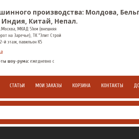
шинного производства: Молдова, Бельг
 Индия, Китай, Непал.
.
Москва
,
МКАД 51км (внешняя
орот на Заречье), ТК "Элит Строй
2-й этаж, павильон К5
да
оты шоу-рума:
ежедневно с
СТАТЬИ
МОИ ЗАКАЗЫ
КОРЗИНА
КОНТАКТЫ
ДО