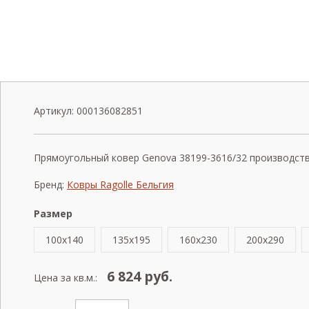
Артикул:
000136082851
Прямоугольный ковер Genova 38199-3616/32 производства 
Бренд:
Ковры Ragolle Бельгия
Размер
100x140
135x195
160x230
200x290
6 824
руб.
Цена за кв.м.: