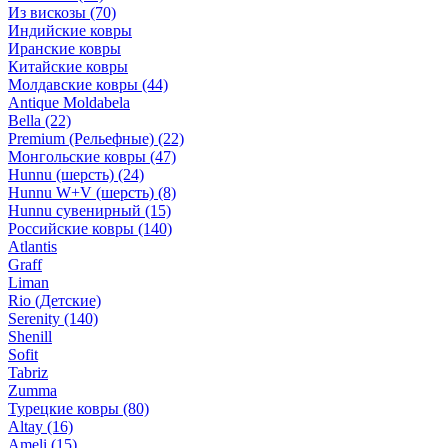
Из вискозы
(70)
Индийские ковры
Иранские ковры
Китайские ковры
Молдавские ковры
(44)
Antique Moldabela
Bella
(22)
Premium (Рельефные)
(22)
Монгольские ковры
(47)
Hunnu (шерсть)
(24)
Hunnu W+V (шерсть)
(8)
Hunnu сувенирный
(15)
Российские ковры
(140)
Atlantis
Graff
Liman
Rio (Детские)
Serenity
(140)
Shenill
Sofit
Tabriz
Zumma
Турецкие ковры
(80)
Altay
(16)
Ameli
(15)