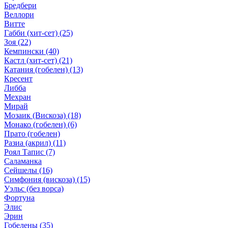
Бредбери
Веллори
Витте
Габби (хит-сет)
(25)
Зоя
(22)
Кемпински
(40)
Кастл (хит-сет)
(21)
Катания (гобелен)
(13)
Кресент
Либба
Мехран
Мирай
Мозаик (Вискоза)
(18)
Монако (гобелен)
(6)
Прато (гобелен)
Разиа (акрил)
(11)
Роял Тапис
(7)
Саламанка
Сейшелы
(16)
Симфония (вискоза)
(15)
Уэльс (без ворса)
Фортуна
Элис
Эрин
Гобелены
(35)