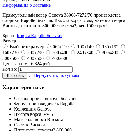
Информация о доставке
Прямоугольный ковер Genova 38068-7272/70 производства
фабрики Ragolle Бельгия. Высота ворса 5 мм, материал ворса
Вискоза, плотность 860 000 точек/м2, вес 1500 гр/м2.
Бренд:
Ковры Ragolle Бельгия
Размер
Выберите размер
065x110
100x140
135x195
160x230
200x290
200x400
240x340
300x400
300x500
400x500
400x600
Цена за кв.м.:
6 824
руб.
Кол-во:
← Вернуться к покупкам
В корзину
Характеристики
Страна производитель
Бельгия
Фирма производитель
Ragolle
Коллекция
Genova
Высота ворса,
мм
5
Материал ворса
Вискоза
Состав
Вискоза
Плотность,
точек/м2
860 000