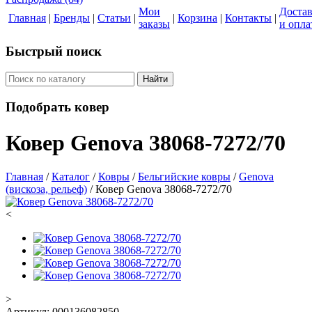
Мои
Доста
Главная
|
Бренды
|
Статьи
|
|
Корзина
|
Контакты
|
заказы
и опла
Быстрый поиск
Найти
Подобрать ковер
Ковер Genova 38068-7272/70
Главная
/
Каталог
/
Ковры
/
Бельгийские ковры
/
Genova
(вискоза, рельеф)
/
Ковер Genova 38068-7272/70
<
>
Артикул:
000136082850