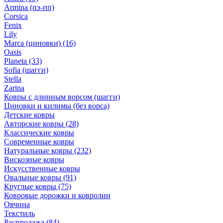
Armina (пэ-пп)
Corsica
Fenix
Lily
Marca (циновки)
(16)
Oasis
Planeta
(33)
Sofia (шагги)
Stella
Zarina
Ковры с длинным ворсом (шагги)
Циновки и килимы (без ворса)
Детские ковры
Авторские ковры
(28)
Классические ковры
Современные ковры
Натуральные ковры
(232)
Вискозные ковры
Искусственные ковры
Овальные ковры
(91)
Круглые ковры
(75)
Ковровые дорожки и ковролин
Овчина
Текстиль
Распродажа
(84)