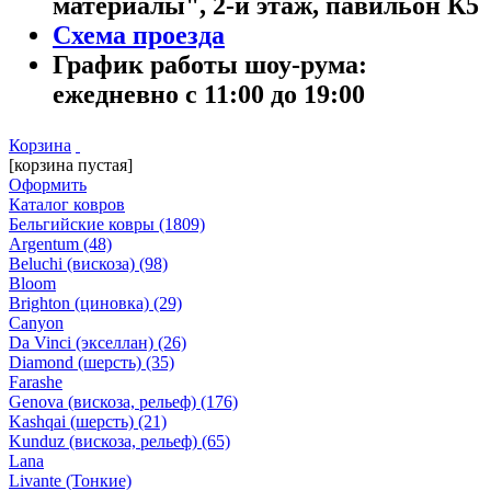
материалы", 2-й этаж, павильон К5
Схема проезда
График работы шоу-рума:
ежедневно с 11:00 до 19:00
Корзина
[корзина пустая]
Оформить
Каталог ковров
Бельгийские ковры
(1809)
Argentum
(48)
Beluchi (вискоза)
(98)
Bloom
Brighton (циновка)
(29)
Canyon
Da Vinci (экселлан)
(26)
Diamond (шерсть)
(35)
Farashe
Genova (вискоза, рельеф)
(176)
Kashqai (шерсть)
(21)
Kunduz (вискоза, рельеф)
(65)
Lana
Livante (Тонкие)