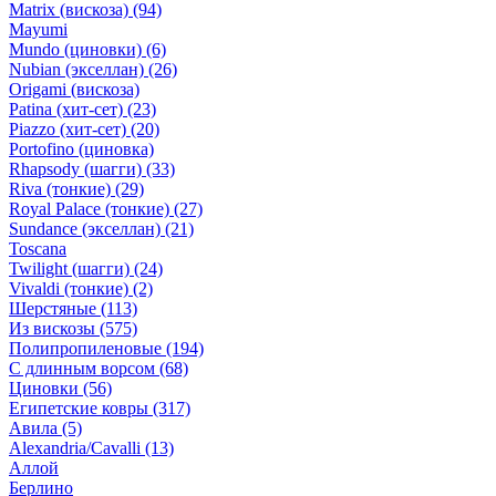
Matrix (вискоза)
(94)
Mayumi
Mundo (циновки)
(6)
Nubian (экселлан)
(26)
Origami (вискоза)
Patina (хит-сет)
(23)
Piazzo (хит-сет)
(20)
Portofino (циновка)
Rhapsody (шагги)
(33)
Riva (тонкие)
(29)
Royal Palace (тонкие)
(27)
Sundance (экселлан)
(21)
Toscana
Twilight (шагги)
(24)
Vivaldi (тонкие)
(2)
Шерстяные
(113)
Из вискозы
(575)
Полипропиленовые
(194)
С длинным ворсом
(68)
Циновки
(56)
Египетские ковры
(317)
Авила
(5)
Alexandria/Cavalli
(13)
Аллой
Берлино