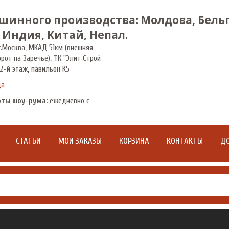
шинного производства: Молдова, Бельг
 Индия, Китай, Непал.
.
Москва
,
МКАД 51км (внешняя
орот на Заречье), ТК "Элит Строй
2-й этаж, павильон К5
да
оты шоу-рума:
ежедневно с
СТАТЬИ
МОИ ЗАКАЗЫ
КОРЗИНА
КОНТАКТЫ
ДО