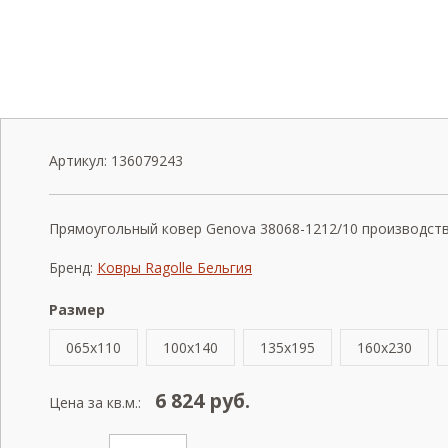
Артикул:
136079243
Прямоугольный ковер Genova 38068-1212/10 производства 
Бренд:
Ковры Ragolle Бельгия
Размер
065x110
100x140
135x195
160x230
6 824
руб.
Цена за кв.м.: