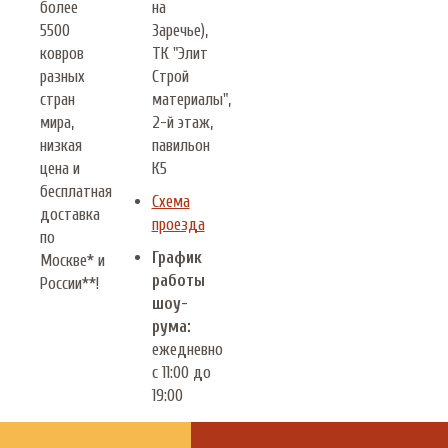
более
на
5500
Заречье),
ковров
ТК "Элит
разных
Строй
стран
материалы",
мира,
2-й этаж,
низкая
павильон
цена и
К5
бесплатная
Схема
доставка
проезда
по
График
Москве* и
работы
России**!
шоу-
рума:
ежедневно
с 11:00 до
19:00