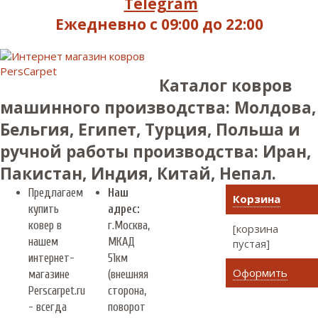
Telegram
Ежедневно с 09:00 до 22:00
Каталог ковров
машинного производства: Молдова,
Бельгия, Египет, Турция, Польша и
ручной работы производства: Иран,
Пакистан, Индия, Китай, Непал.
Предлагаем
Наш
Корзина
купить
адрес:
ковер в
г.
Москва
,
[корзина
нашем
МКАД
пустая]
интернет-
51км
Оформить
магазине
(внешняя
Perscarpet.ru
сторона,
- всегда
поворот