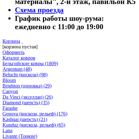
материалы", 2-й этаж, павильон К5
Схема проезда
График работы шоу-рума:
ежедневно с 11:00 до 19:00
Корзина
[корзина пустая]
Оформить
Каталог ковров
Бельгийские ковры
(1809)
Argentum
(48)
Beluchi (вискоза)
(98)
Bloom
Brighton (циновка)
(29)
Canyon
Da Vinci (экселлан)
(26)
Diamond (шерсть)
(35)
Farashe
Genova (вискоза, рельеф)
(176)
Kashqai (шерсть)
(21)
Kunduz (вискоза, рельеф)
(65)
Lana
Livante (Тонкие)