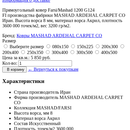
Информация о доставке
Прямоугольный ковер Farsi/Mashad 1200 G124
FI производства фабрики MASHAD ARDEHAL CARPET CO
Иран. Высота ворса 8 мм, материал ворса Акрил, плотность
3600 000 точек/м2, вес 3200 гр/м2.
Бренд:
Ковры MASHAD ARDEHAL CARPET CO
Размер
Выберите размер
080x150
150x225
200x300
200x400
250x350
300x400
300x500
400x500
Цена за кв.м.:
5 850
руб.
Кол-во:
← Вернуться к покупкам
В корзину
Характеристики
Страна производитель
Иран
Фирма производитель
MASHAD ARDEHAL CARPET
CO
Коллекция
MASHAD/FARSI
Высота ворса,
мм
8
Материал ворса
Акрил
Состав
Искусственный
Плотность,
точек/м2
3600 000