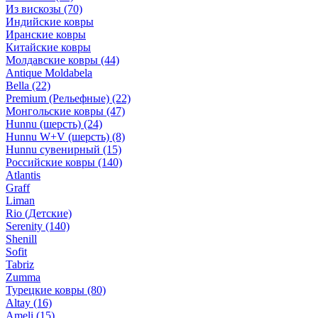
Из вискозы
(70)
Индийские ковры
Иранские ковры
Китайские ковры
Молдавские ковры
(44)
Antique Moldabela
Bella
(22)
Premium (Рельефные)
(22)
Монгольские ковры
(47)
Hunnu (шерсть)
(24)
Hunnu W+V (шерсть)
(8)
Hunnu сувенирный
(15)
Российские ковры
(140)
Atlantis
Graff
Liman
Rio (Детские)
Serenity
(140)
Shenill
Sofit
Tabriz
Zumma
Турецкие ковры
(80)
Altay
(16)
Ameli
(15)