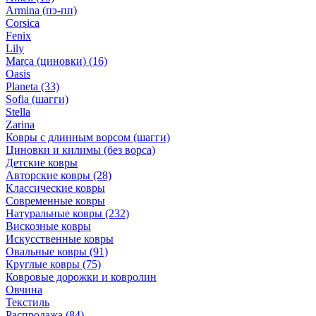
Armina (пэ-пп)
Corsica
Fenix
Lily
Marca (циновки)
(16)
Oasis
Planeta
(33)
Sofia (шагги)
Stella
Zarina
Ковры с длинным ворсом (шагги)
Циновки и килимы (без ворса)
Детские ковры
Авторские ковры
(28)
Классические ковры
Современные ковры
Натуральные ковры
(232)
Вискозные ковры
Искусственные ковры
Овальные ковры
(91)
Круглые ковры
(75)
Ковровые дорожки и ковролин
Овчина
Текстиль
Распродажа
(84)