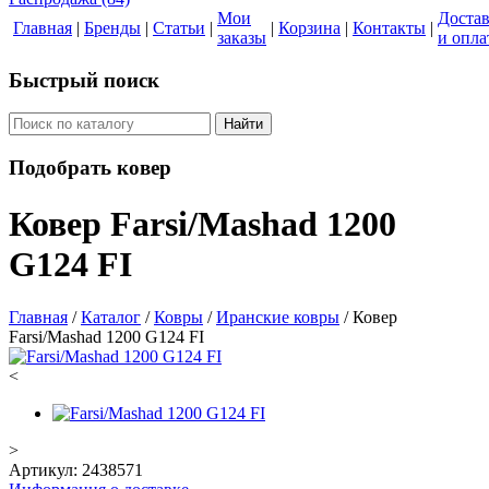
Мои
Доста
Главная
|
Бренды
|
Статьи
|
|
Корзина
|
Контакты
|
заказы
и опла
Быстрый поиск
Найти
Подобрать ковер
Ковер Farsi/Mashad 1200
G124 FI
Главная
/
Каталог
/
Ковры
/
Иранские ковры
/
Ковер
Farsi/Mashad 1200 G124 FI
<
>
Артикул:
2438571