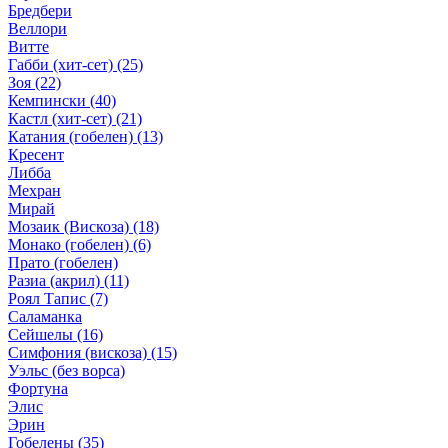
Бредбери
Веллори
Витте
Габби (хит-сет)
(25)
Зоя
(22)
Кемпински
(40)
Кастл (хит-сет)
(21)
Катания (гобелен)
(13)
Кресент
Либба
Мехран
Мирай
Мозаик (Вискоза)
(18)
Монако (гобелен)
(6)
Прато (гобелен)
Разиа (акрил)
(11)
Роял Тапис
(7)
Саламанка
Сейшелы
(16)
Симфония (вискоза)
(15)
Уэльс (без ворса)
Фортуна
Элис
Эрин
Гобелены
(35)