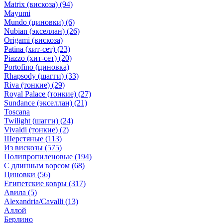
Matrix (вискоза)
(94)
Mayumi
Mundo (циновки)
(6)
Nubian (экселлан)
(26)
Origami (вискоза)
Patina (хит-сет)
(23)
Piazzo (хит-сет)
(20)
Portofino (циновка)
Rhapsody (шагги)
(33)
Riva (тонкие)
(29)
Royal Palace (тонкие)
(27)
Sundance (экселлан)
(21)
Toscana
Twilight (шагги)
(24)
Vivaldi (тонкие)
(2)
Шерстяные
(113)
Из вискозы
(575)
Полипропиленовые
(194)
С длинным ворсом
(68)
Циновки
(56)
Египетские ковры
(317)
Авила
(5)
Alexandria/Cavalli
(13)
Аллой
Берлино