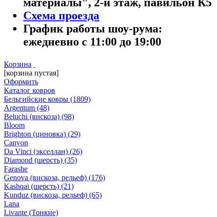
материалы", 2-й этаж, павильон К5
Схема проезда
График работы шоу-рума:
ежедневно с 11:00 до 19:00
Корзина
[корзина пустая]
Оформить
Каталог ковров
Бельгийские ковры
(1809)
Argentum
(48)
Beluchi (вискоза)
(98)
Bloom
Brighton (циновка)
(29)
Canyon
Da Vinci (экселлан)
(26)
Diamond (шерсть)
(35)
Farashe
Genova (вискоза, рельеф)
(176)
Kashqai (шерсть)
(21)
Kunduz (вискоза, рельеф)
(65)
Lana
Livante (Тонкие)