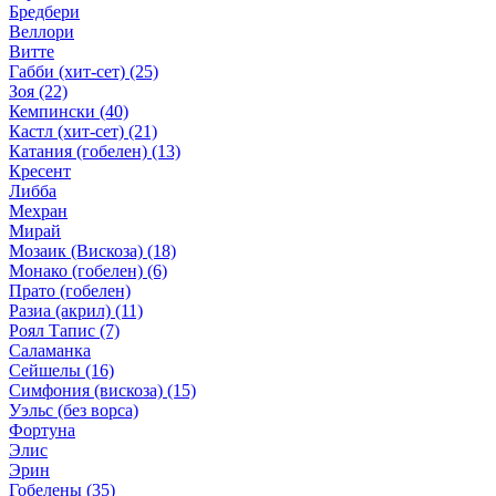
Бредбери
Веллори
Витте
Габби (хит-сет)
(25)
Зоя
(22)
Кемпински
(40)
Кастл (хит-сет)
(21)
Катания (гобелен)
(13)
Кресент
Либба
Мехран
Мирай
Мозаик (Вискоза)
(18)
Монако (гобелен)
(6)
Прато (гобелен)
Разиа (акрил)
(11)
Роял Тапис
(7)
Саламанка
Сейшелы
(16)
Симфония (вискоза)
(15)
Уэльс (без ворса)
Фортуна
Элис
Эрин
Гобелены
(35)