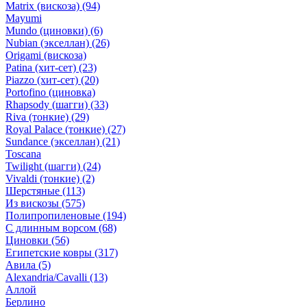
Matrix (вискоза)
(94)
Mayumi
Mundo (циновки)
(6)
Nubian (экселлан)
(26)
Origami (вискоза)
Patina (хит-сет)
(23)
Piazzo (хит-сет)
(20)
Portofino (циновка)
Rhapsody (шагги)
(33)
Riva (тонкие)
(29)
Royal Palace (тонкие)
(27)
Sundance (экселлан)
(21)
Toscana
Twilight (шагги)
(24)
Vivaldi (тонкие)
(2)
Шерстяные
(113)
Из вискозы
(575)
Полипропиленовые
(194)
С длинным ворсом
(68)
Циновки
(56)
Египетские ковры
(317)
Авила
(5)
Alexandria/Cavalli
(13)
Аллой
Берлино