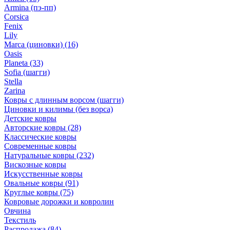
Armina (пэ-пп)
Corsica
Fenix
Lily
Marca (циновки)
(16)
Oasis
Planeta
(33)
Sofia (шагги)
Stella
Zarina
Ковры с длинным ворсом (шагги)
Циновки и килимы (без ворса)
Детские ковры
Авторские ковры
(28)
Классические ковры
Современные ковры
Натуральные ковры
(232)
Вискозные ковры
Искусственные ковры
Овальные ковры
(91)
Круглые ковры
(75)
Ковровые дорожки и ковролин
Овчина
Текстиль
Распродажа
(84)