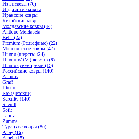
Из вискозы
(70)
Индийские ковры
Иранские ковры
Китайские ковры
Молдавские ковры
(44)
Antique Moldabela
Bella
(22)
Premium (Рельефные)
(22)
Монгольские ковры
(47)
Hunnu (шерсть)
(24)
Hunnu W+V (шерсть)
(8)
Hunnu сувенирный
(15)
Российские ковры
(140)
Atlantis
Graff
Liman
Rio (Детские)
Serenity
(140)
Shenill
Sofit
Tabriz
Zumma
Турецкие ковры
(80)
Altay
(16)
Ameli
(15)